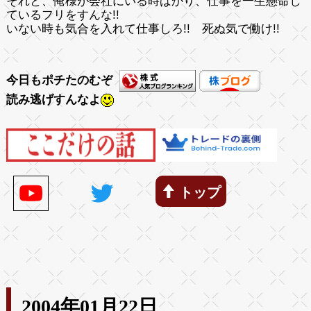
それと、俺様が会社にいる時ばかり、仕事を一生懸命し
ている
フリ
をすんな!!
いない時も気合を入れて仕事しろ!! 死ぬ気で働け!!
今日もポチたのむぞ
読み逃げすんなよ
トップ
2004年01月22日