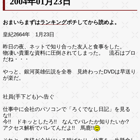
2004年01月23日
おまいらまずは
ランキング
ポチしてから読めよ。
皇紀2664年 1月23日
昨日の夜、ネットで知り合った友人と食事をした。
物凄い貴重な資料に圧倒されてしまった。 流石はプロ
だね・・・
やっと、銀河英雄伝説を全巻 見終わったDVDは早送り
が楽だ。
社員(手下ども)へ告ぐ
仕事中に会社のパソコンで「ろくでなし日記」を見る
な!!
今!! ドキッとしたろ!! なんでバレたか知りたいか?
アクセス解析でバレてんだよ!! 馬鹿!!