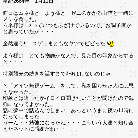
皇紀2664年 1月11日
昨日はムネ様と よう様と ゼニのかかる山猫と一緒に
メシを食った。
ムネ様は、ﾒｰﾙでいつもふざけているので、お調子者か
と思っていたが・・・
全然違う!! スゲェまともなヤツでビビった!!
よう様は、とても物静かな人で、見た目の印象からする
と・・・
特別競売の続きを話すまでﾒｰﾙはしないのじゃ
と「アイツ無視ゲーム」をして、私を困らせた人には思
えなかった。
印象とは違ったがイロイロ聞きたいことが聞けたので勉
強になってよかった。
話に夢中で話込んでしまい、あっというまに夜の11時に
なってしまった。
うーん・・勉強になったね・・・こういう人達と知り合
えたネットに感謝だね・・