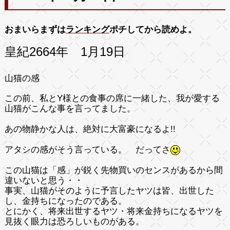
おまいらまずは
ランキング
ポチしてから読めよ。
皇紀2664年 1月19日
山猫の感
この前、私とY様との食事の席に一緒した、我が愛する
山猫がこんな事を言ってました。
あの物静かな人は、絶対に大富豪になるよ!!
アタシの感がそう言っている。 だってさ
この山猫は
「感」
が鋭く
先物買いのセンス
があるから間
違いないと思う・・
事実、山猫がそのように予言したヤツは皆、出世した
し、金持ちになったのである。
とにかく、将来出世するヤツ・将来金持ちになるヤツを
見抜く眼力は恐ろしいものがある。