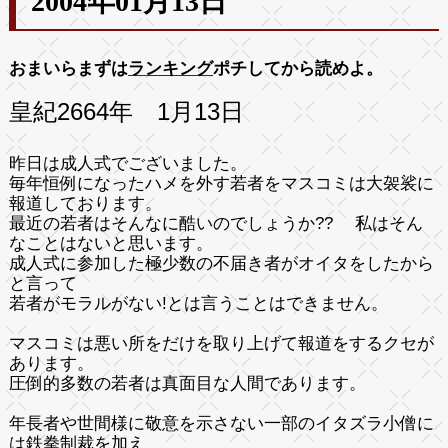
2004年01月13日
おまいらまずは
ランキング
ポチしてから読めよ。
皇紀2664年 1月13日
昨日は成人式でございました。
毎年恒例になったハメを外す若者をマスコミは大袈裟に
報道しております。
最近の若者はそんなに酷いのでしょうか?? 私はそん
なことはないと思います。
成人式に参加した極少数の不届き者がオイタをしたから
と言って
若者がモラルがない!
とは言うことはできません。
マスコミは悪い所をだけを取り上げて報道をするクセが
あります。
圧倒的多数の若者は真面目な人間であります。
年長者や世間様に敬意を示さない一部のイタズラ小僧に
は
鉄拳制裁
を加え