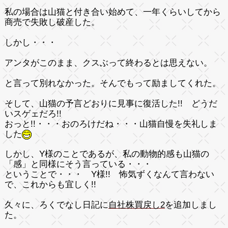
私の場合は山猫と付き合い始めて、一年くらいしてから
商売で失敗し破産した。
しかし・・・
アンタがこのまま、クスぶって終わるとは思えない。
と言って別れなかった。そんでもって励ましてくれた。
そして、山猫の予言どおりに見事に復活した!! どうだ
いスゲェだろ!!
おっと!!
・・・おのろけだね・・・山猫自慢を失礼しま
した
しかし、Y様のことであるが、私の動物的感も山猫の
「感」
と同様にそう言っている・・・
ということで・・・ Y様!!
怖気ずく
なんて言わない
で、これからも宜しく!!
久々に、ろくでなし日記に
自社株買戻し2
を追加しまし
た。