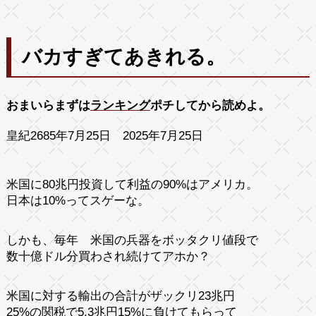
バカすぎてあきれる。
おまいらまずは
ランキング
ポチしてから読めよ。
皇紀2685年7月25日 2025年7月25日
米国に80兆円投資して利益の90%はアメリカ。
日本は10%ってスゲーな。
しかも、毎年 米国の兵器をボッタクリ値段で
数十億ドル分買わされ続けてアホか？
米国に対する輸出の合計がザックリ23兆円
25%の関税で5.3兆円15%に負けてもらって