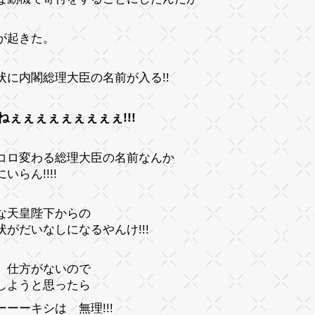
が起きた。
状に内閣総理大臣の名前が入る!!
ねぇぇぇぇぇぇぇぇぇ!!!
コロ変わる総理大臣の名前なんか
いらん!!!!
な天皇陛下からの
状がだいなしになるやんけ!!!
、仕方がないので
しようと思ったら
ーーーキシは 無理!!!