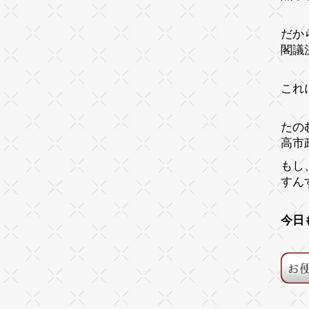
だか
閣議
これ
たの
高市
もし
すん
今日