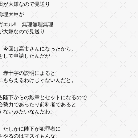
田が大嫌なので見送り
総理大臣が
ガエル!! 無理無理無理
が大嫌なので見送り
、今回は高市さんになったから、
をして申請したんだが
、赤十字の説明によると
にもらえるわけじゃないんだと。
ろ陛下からの勲章とセットになるので
会勢力であったり前科者であると
えないみたいなんだわ。
、たしかに陛下が犯罪者に
をやるのはマズイもんな。