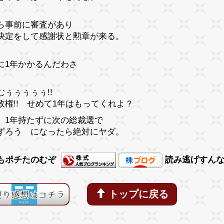
ら事前に審査があり
決定をして感謝状と勲章が来る。
に1年かかるんだわさ
むぅぅぅぅぅ!!
政権!! せめて1年はもってくれよ？
、1年持たずに次の総裁選で
ずろう になったら絶対にヤダ。
もポチたのむぞ
読み逃げすん
トップに戻る