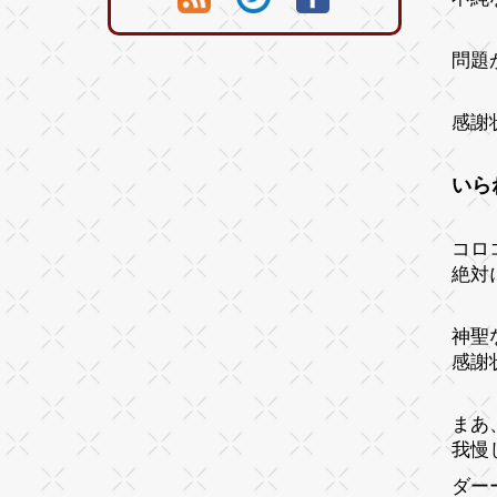
問題
感謝
いら
コロ
絶対に
神聖
感謝
まあ
我慢
ダー