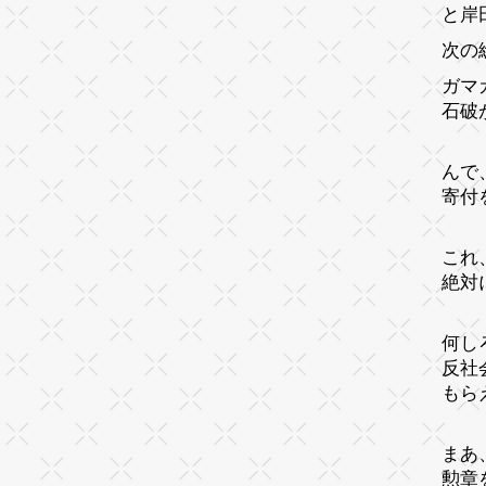
と岸
次の
ガマ
石破
んで
寄付
これ
絶対
何し
反社
もら
まあ
勲章