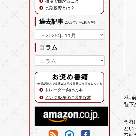
相場で儲かること
長期投資とは？
過去記事
2003年からあるぞ!!
コラム
トレーダー向けの本
2年
メンタル強化に必要な本
陛下
それ
とい
不純