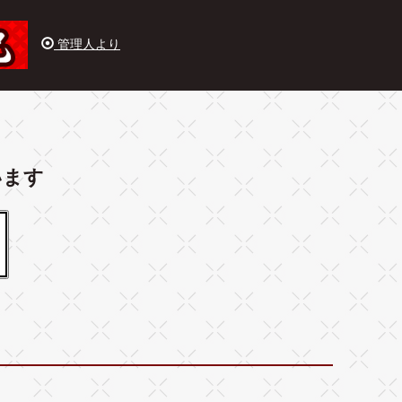
管理人より
います