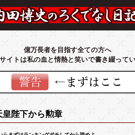
億万長者を目指す全ての方へ
サイトは私の血と情熱と笑いで書き綴って
天皇陛下から勲章
いらまずは
ランキング
ポチしてから読めよ。