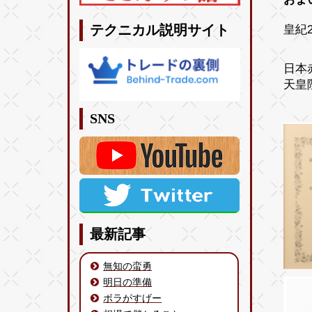
皇紀2
テクニカル説明サイト
日本
天皇
SNS
最新記事
無知の蛮勇
明日の準備
ボラがすげー