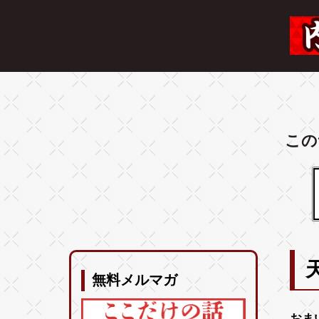
この
無料メルマガ
おま