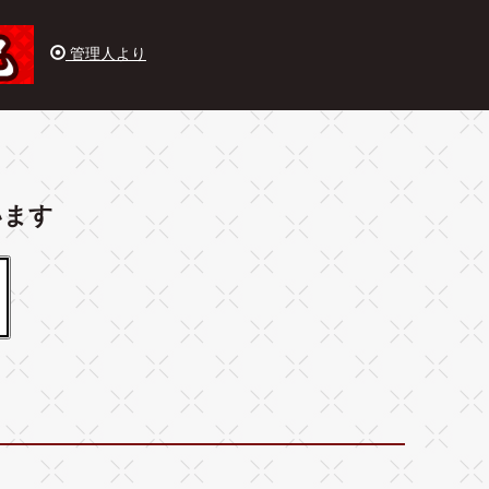
管理人より
います