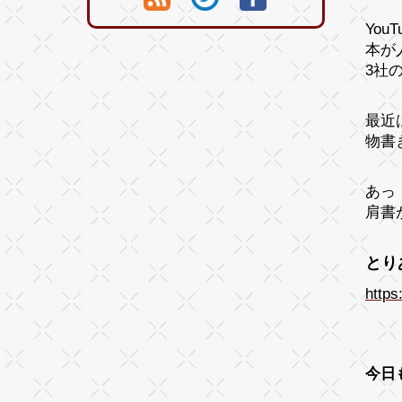
Yo
本が
3社
最近
物書
あっ
肩書
とり
https
今日