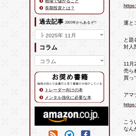
相場で儲かること
https
長期投資とは？
過去記事
運と
2003年からあるぞ!!
と題
対人
コラム
11
売ら
買っ
トレーダー向けの本
アマ
メンタル強化に必要な本
https
こう
なん