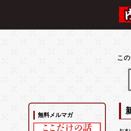
この
無料メルマガ
おま