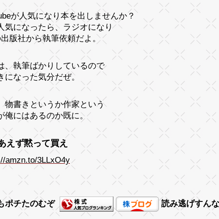
uTubeが人気になり本を出しませんか？
人気になったら、ラジオになり
の出版社から執筆依頼だよ。
は、執筆ばかりしているので
きになった気分だぜ。
 物書きというか作家という
が俺にはあるのか既に。
あえず黙って買え
://amzn.to/3LLxO4y
もポチたのむぞ
読み逃げすん