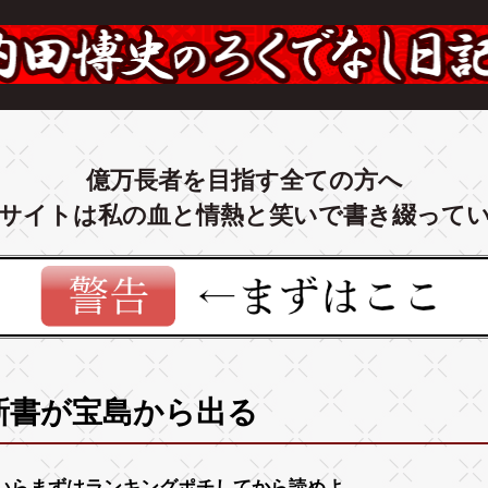
億万長者を目指す全ての方へ
サイトは私の血と情熱と笑いで書き綴って
新書が宝島から出る
いらまずは
ランキング
ポチしてから読めよ。