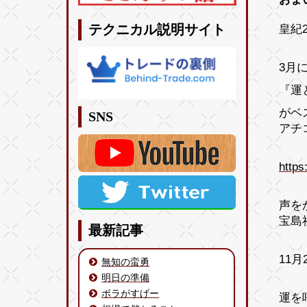
皇紀2
テクニカル説明サイト
3月
『運
がベ
SNS
アチ
https
声を
宝島
最新記事
11
無知の蛮勇
明日の準備
ボラがすげー
運を