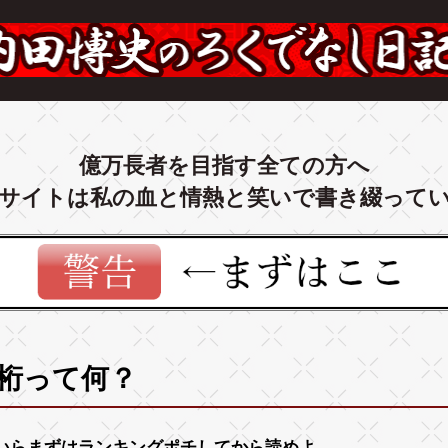
億万長者を目指す全ての方へ
サイトは私の血と情熱と笑いで書き綴って
7桁って何？
いらまずは
ランキング
ポチしてから読めよ。