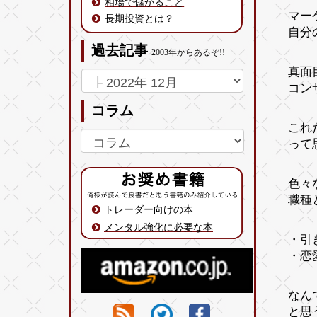
相場で儲かること
マー
長期投資とは？
自分
過去記事
2003年からあるぞ!!
真面
コン
コラム
これ
って
色々
職種
トレーダー向けの本
メンタル強化に必要な本
・引
・恋
なん
と思