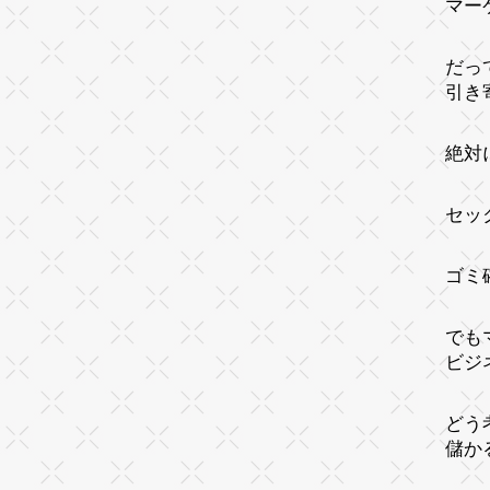
マー
だっ
引き
絶対
セッ
ゴミ
でも
ビジ
どう
儲か