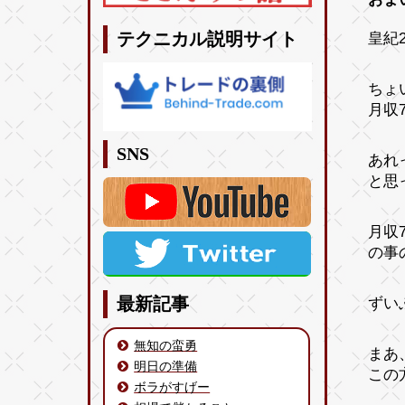
皇紀2
テクニカル説明サイト
ちょ
月収7
SNS
あれ
と思
月収
の事
ずい
最新記事
無知の蛮勇
まあ
明日の準備
この
ボラがすげー