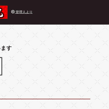
管理人より
います