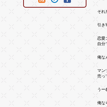
それ
引き
恋愛
自分
俺な
マン
売っ
うー
俺な