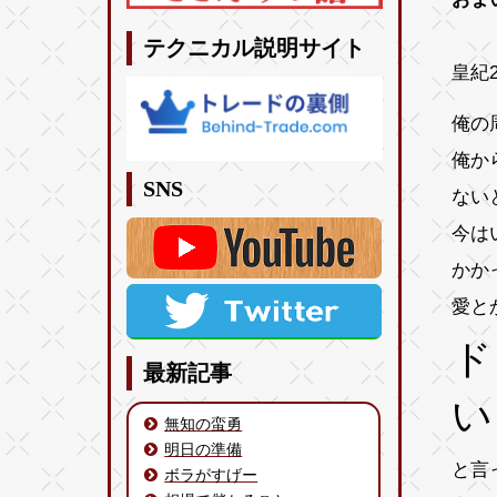
テクニカル説明サイト
皇紀2
俺の
俺か
SNS
ない
今は
かか
愛と
ド
最新記事
い
無知の蛮勇
明日の準備
と言
ボラがすげー