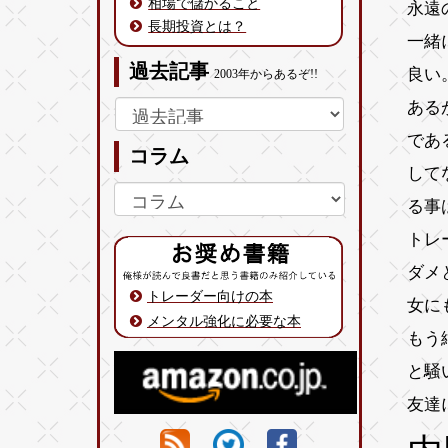
相場で儲かること
永遠
長期投資とは？
一緒
過去記事
良い
2003年からあるぞ!!
ある
であ
コラム
して
る事
トレ
ダメ
トレーダー向けの本
女に
メンタル強化に必要な本
もう
と騒
友達