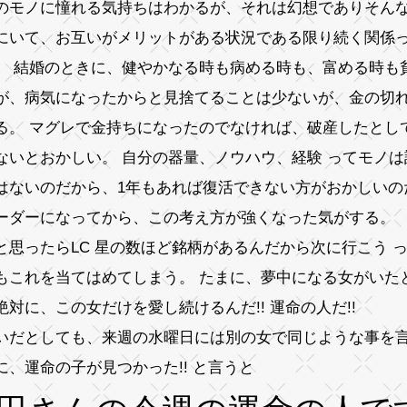
のモノに憧れる気持ちはわかるが、それは幻想でありそん
にいて、お互いがメリットがある状況である限り続く関係
。 結婚のときに、健やかなる時も病める時も、富める時も
が、病気になったからと見捨てることは少ないが、金の切
る。 マグレで金持ちになったのでなければ、破産したとし
ないとおかしい。 自分の器量、ノウハウ、経験 ってモノ
はないのだから、1年もあれば復活できない方がおかしいの
ーダーになってから、この考え方が強くなった気がする。
と思ったらLC 星の数ほど銘柄があるんだから次に行こう 
もこれを当てはめてしまう。 たまに、夢中になる女がいた
絶対に、この女だけを愛し続けるんだ!! 運命の人だ!!
いだとしても、来週の水曜日には別の女で同じような事を
に、運命の子が見つかった!! と言うと