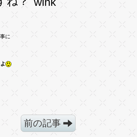
すね？
る事に
なよ
前の記事