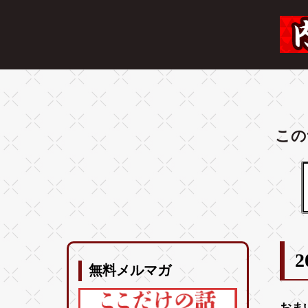
この
2
無料メルマガ
おま