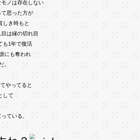
なモノは存在しない
って思った方が
貧しき時もと
れ目は縁の切れ目
ても1年で復活
は誰にも奪われ
だ。
ってやってると
として
言っている。