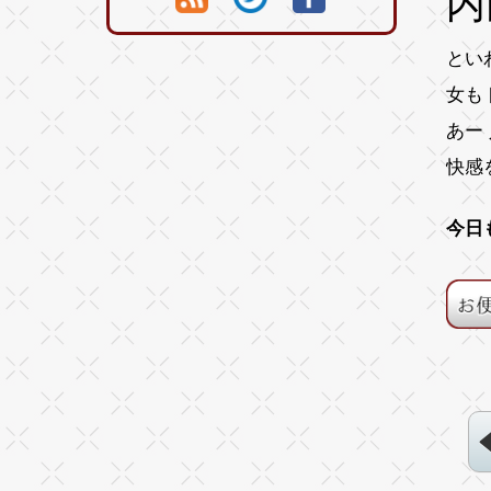
内
とい
女も
あー
快感
今日