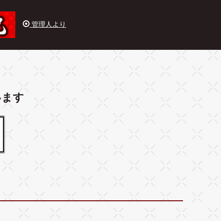
管理人より
います