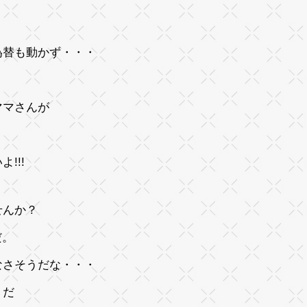
為替も動かず・・・
ママさんが
!!!
せんか？
だ。
なさそうだな・・・
うだ