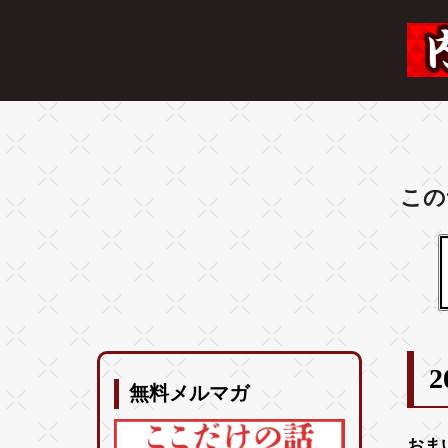
この
2
無料メルマガ
おま