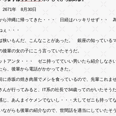
2671年 8月30日
から沖縄に帰ってきた・・・ 日経はハッキリせず・・ 
ねぇ・・・
は狭いもんだ、こんなことがあった。 銀座の知っている
の後輩の女の子にこう言っていたそうだ。
ットアンタ・・・ ゼニ持ってていい男いたら紹介しなさいよ
たら、後輩から電話がかかってきた。
前に赤坂の焼き肉屋でメシを食っているので、先輩これま
さんが行ってみると、IT系の社長で34歳ってのがいたそう
感じ、あんまイケメンでないし・・・大してゼニも持って
いながらも後輩の紹介なので、世間話を適当にしていたそ