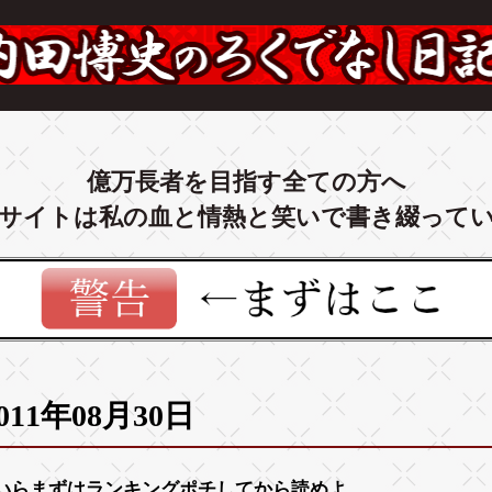
億万長者を目指す全ての方へ
サイトは私の血と情熱と笑いで書き綴って
011年08月30日
いらまずは
ランキング
ポチしてから読めよ。