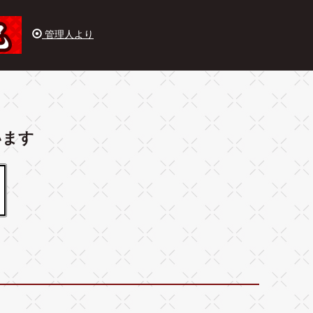
管理人より
います