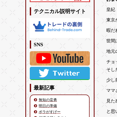
皇紀 
テクニカル説明サイト
東京
暇だ
世間
SNS
地元
チョ
そし
少し
最新記事
ママ
無知の蛮勇
見た
明日の準備
と思
ボラがすげー