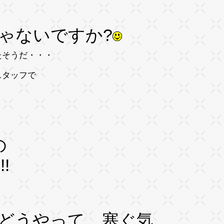
ゃないですか?
たそうだ・・・
スタッフで
の
!
どうやって 塞ぐ気