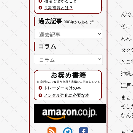
相場で儲かること
長期投資とは？
んで
過去記事
2003年からあるぞ!!
そこ
ああ
コラム
タク
どこ
沖縄
江戸
トレーダー向けの本
メンタル強化に必要な本
まぁ
そし
なん
もし