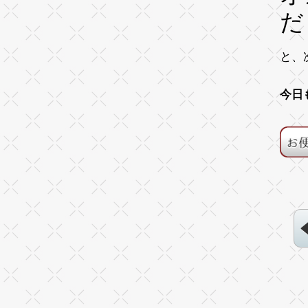
だ
と、
今日