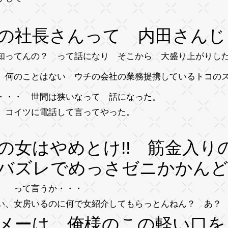
の社長さんって 内田さんじ
知ってんの？ って話になり そこから 大盛り上がりし
、何のことはない ウチの会社の業務提携しているトコの
・・・ 世間は狭いなって 話になった。
、コイツに電話して言ってやった。
の女はやめとけ!! 筋金入り
バズレでめっさゼニかかんど!
 って言うか・・・
い、女房いるのに何で女紹介してもらっとんねん？ あ？
メーは 俺様のこの軽い口を