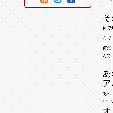
そ
何で
んで
何だ
んで
あ
ア
あっ
おま
オ