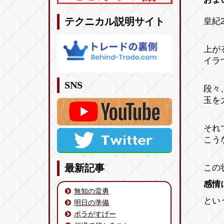
皇紀2
テクニカル説明サイト
上が
イラ
SNS
段々
玉を
それ
こう
この
最新記事
感情
無知の蛮勇
とい
明日の準備
ボラがすげー