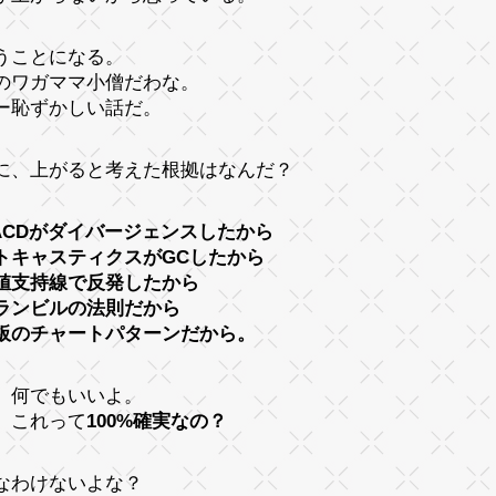
うことになる。
のワガママ小僧だわな。
ー恥ずかしい話だ。
に、上がると考えた根拠はなんだ？
ACDがダイバージェンスしたから
トキャスティクスがGCしたから
値支持線で反発したから
ランビルの法則だから
板のチャートパターンだから。
、何でもいいよ。
、これって
100%確実なの？
なわけないよな？