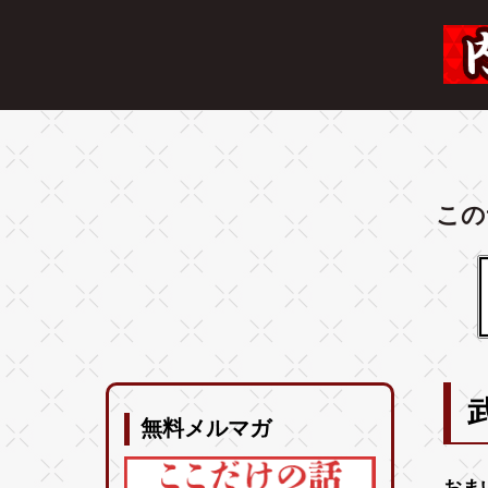
この
無料メルマガ
おま