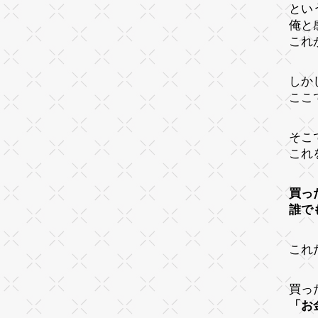
とい
俺と
これ
しか
ここ
そこ
これ
買っ
誰で
これ
買っ
「お