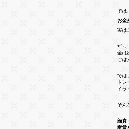
では
お金
実は
だっ
金は
ごは
では
トレ
イラ
そん
顔真
家賃