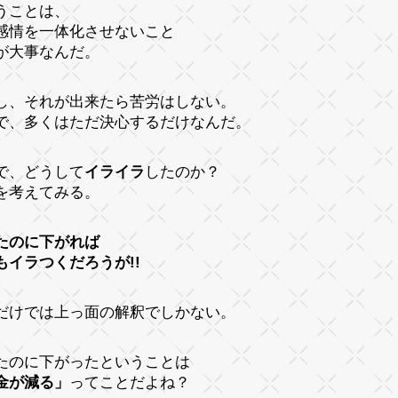
うことは、
感情を一体化させないこと
が大事なんだ。
し、それが出来たら苦労はしない。
で、多くはただ決心するだけなんだ。
で、どうして
イライラ
したのか？
を考えてみる。
たのに下がれば
もイラつくだろうが!!
だけでは上っ面の解釈でしかない。
たのに下がったということは
金が減る」
ってことだよね？