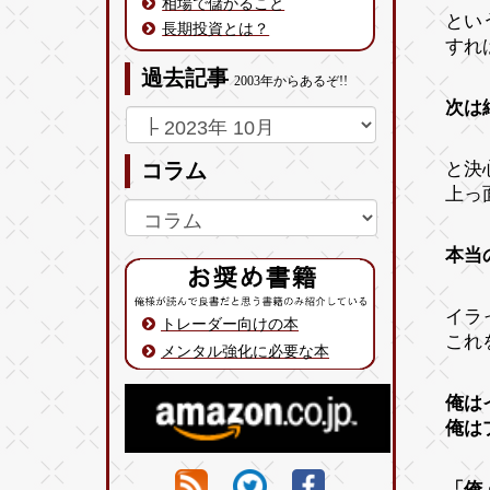
相場で儲かること
とい
長期投資とは？
すれ
過去記事
2003年からあるぞ!!
次は
と決
コラム
上っ
本当
イラ
トレーダー向けの本
これ
メンタル強化に必要な本
俺は
俺は
「俺