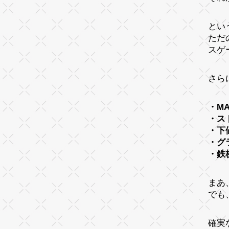
とい
ただ
スゲ
さら
・M
・ス
・下
・グ
・鉄
まあ
でも
確実