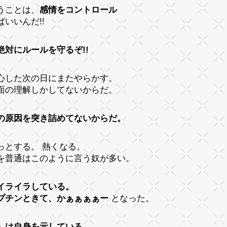
うことは、
感情をコントロール
ばいいんだ!!
絶対にルールを守るぞ!!
心した次の日にまたやらかす。
面の理解しかしてないからだ。
の原因を突き詰めてないからだ。
っとする。 熱くなる。
を普通はこのように言う奴が多い。
イライラしている。
プチンときて、かぁぁぁぁー
となった。
」は自身を示している。