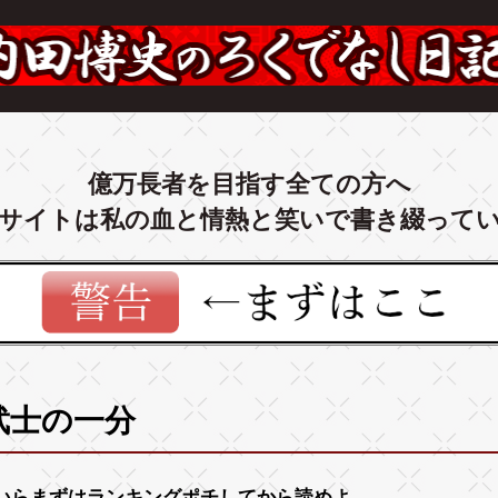
億万長者を目指す全ての方へ
サイトは私の血と情熱と笑いで書き綴って
武士の一分
いらまずは
ランキング
ポチしてから読めよ。