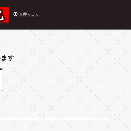
管理人より
います