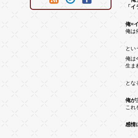
「イ
俺=
俺は
とい
俺は
生ま
とな
俺が
これ
感情