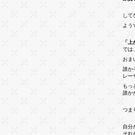
して
よう
「上
では
おま
誰か
レー
もっ
誰か
つま
自分
それ