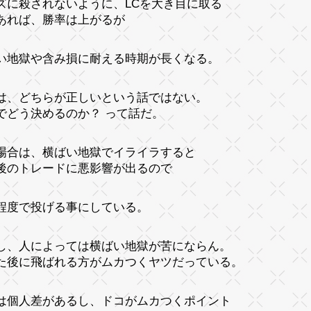
ズに殺されないように、LCを大き目に取る
あれば、勝率は上がるが
い地獄や含み損に耐える時期が長くなる。
は、どちらが正しいという話ではない。
でどう決めるのか？ って話だ。
場合は、横ばい地獄でイライラすると
後のトレードに悪影響が出るので
程度で投げる事にしている。
し、人によっては横ばい地獄が苦にならん。
た後に飛ばれる方がムカつくヤツだっている。
は個人差があるし、ドコがムカつくポイント