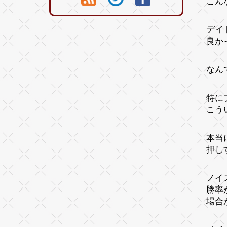
こん
デイ
良か
なん
特に
こう
本当
押し
ノイ
勝率
場合