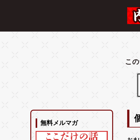
この
無料メルマガ
おま