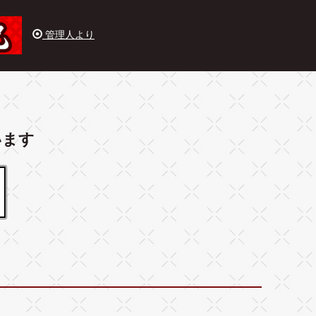
管理人より
います