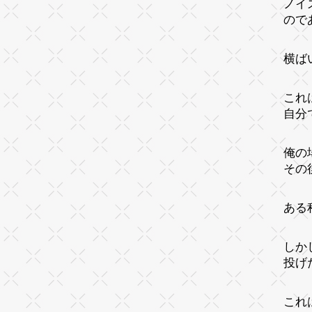
ノイ
ので
横ば
これ
自分
俺の
その
ある
しか
投げ
これ