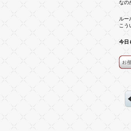
なの
ルー
こう
今日