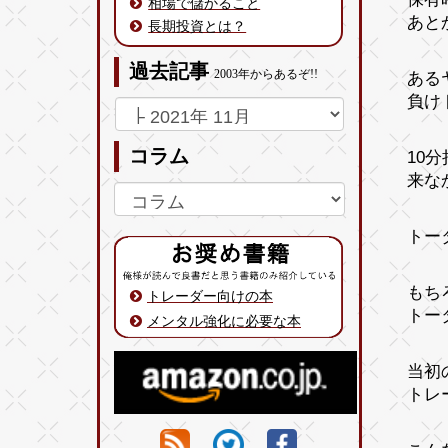
相場で儲かること
あと
長期投資とは？
過去記事
2003年からあるぞ!!
ある
負け
コラム
10
来な
トー
もち
トレーダー向けの本
トー
メンタル強化に必要な本
当初
トレ