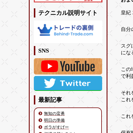
皇紀 
テクニカル説明サイト
自分
スグ
SNS
にな
この
で利
それ
これ
最新記事
無知の蛮勇
これ
明日の準備
ボラがすげー
保有