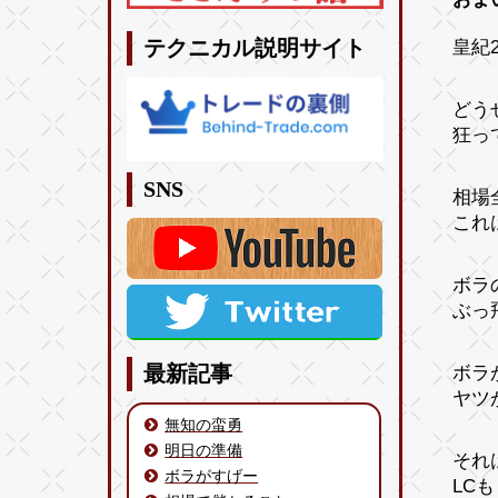
皇紀2
テクニカル説明サイト
どう
狂っ
SNS
相場
これ
ボラ
ぶっ
ボラ
最新記事
ヤツ
無知の蛮勇
明日の準備
それ
ボラがすげー
LC