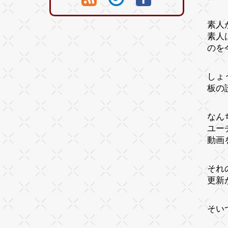
素人
素人
のを
しょ
板の
なん
ユー
動画
それ
更新
そい