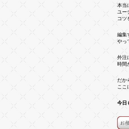
本当
ユー
コツ
編集
やっ
外注
時間
だか
ここ
今日