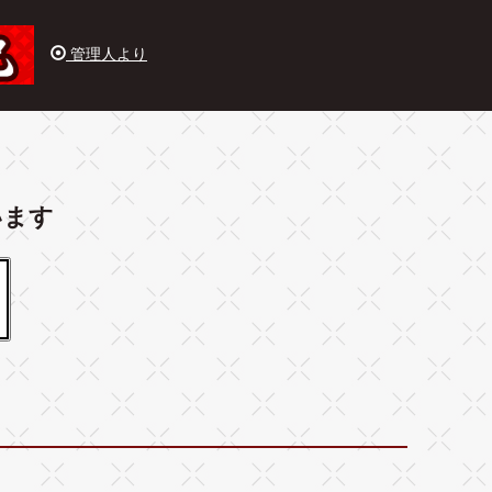
管理人より
います