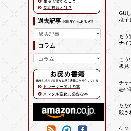
相場で儲かること
長期投資とは？
GU
様子
過去記事
2003年からあるぞ!!
もう
ナイア
コラム
こう
板見
チャ
トレーダー向けの本
悪い
メンタル強化に必要な本
ただ
殺さ
何？