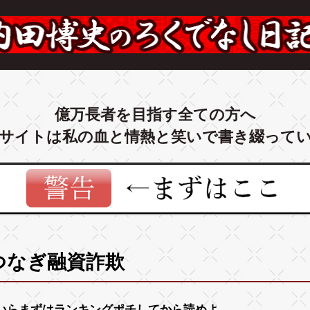
億万長者を目指す全ての方へ
サイトは私の血と情熱と笑いで書き綴って
つなぎ融資詐欺
いらまずは
ランキング
ポチしてから読めよ。