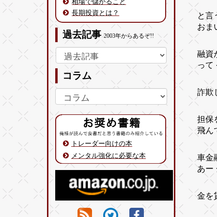
相場で儲かること
長期投資とは？
と言
おま
過去記事
2003年からあるぞ!!
融資
って
コラム
詐欺
担保
飛ん
トレーダー向けの本
メンタル強化に必要な本
車金
あー
金を