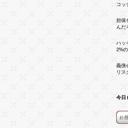
コッ
担保
んだ
ハッ
2%
義侠
リス
今日