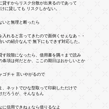
に貸すからリスク分散が出来るのであって
だけに貸しても リスクしかない。
ないと無理と断ったら
を入れると言ってきたので面倒くせぇなあ・・
合いの紹介なんで 無下にもできず対応した。
貸す段階になったら、借用書を隅々まで読み
の条項は何だとか、ここの期日はおかしいとか
ャゴチャ 言いやがるので
よ、ネットでひな型取って印刷しただけで
けだろうが、そんなもん
なに信用できねぇなら借りるなよ