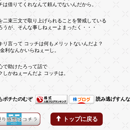
チは借りてくれなんて頼んでないんだから。
を二束三文で取り上げられることを警戒している
ろうが、そんな事しねぇーよまったく・・・
キリ言って コッチは何もメリットないんだよ？
の金利なんかいらねぇーし。
心で助けたろって話で
クしかねぇーんだよ コッチは。
もポチたのむぞ
読み逃げすん
トップに戻る