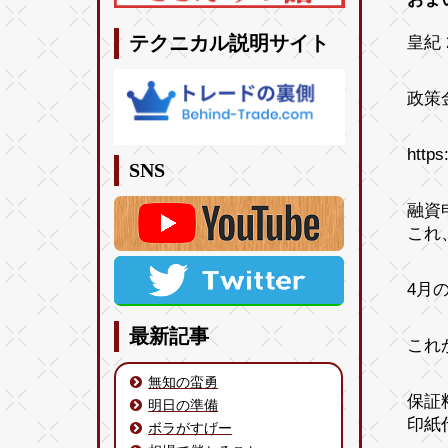
皇紀 
テクニカル説明サイト
政策
https
SNS
融資
これ
4月
最新記事
これ
無知の蛮勇
保証
明日の準備
印紙
ボラがすげー