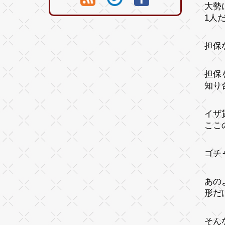
大勢
1人
担保
担保
知り
イザ
ここ
ゴチ
あの
形だ
そん