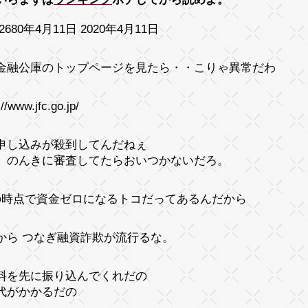
2680年4月11日 2020年4月11日
金融公庫のトップページを見たら・・こりゃ異常だわ
://www.jfc.go.jp/
申し込みが殺到してんだねぇ
、のんきに審査してたらおいつかないだろ。
の時点で資金ゼロになるトコだってあるんだから
から つなぎ融資詐欺が流行るな。
料を先に振り込んでくれだの
代がかかるだの