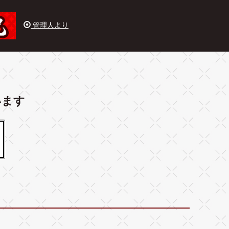
管理人より
います