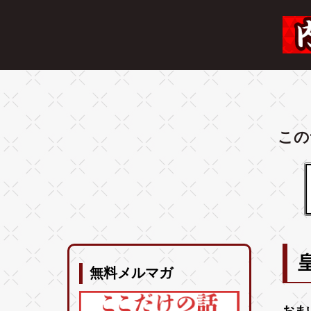
この
無料メルマガ
おま