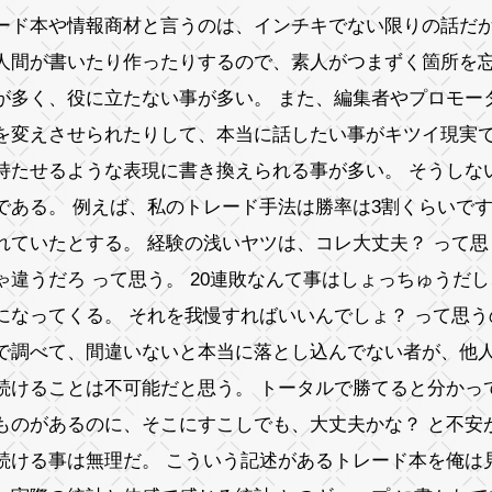
ード本や情報商材と言うのは、インチキでない限りの話だ
人間が書いたり作ったりするので、素人がつまずく箇所を
が多く、役に立たない事が多い。 また、編集者やプロモー
を変えさせられたりして、本当に話したい事がキツイ現実
持たせるような表現に書き換えられる事が多い。 そうしな
である。 例えば、私のトレード手法は勝率は3割くらいです
れていたとする。 経験の浅いヤツは、コレ大丈夫？ って思
ゃ違うだろ って思う。 20連敗なんて事はしょっちゅうだ
になってくる。 それを我慢すればいいんでしょ？ って思
で調べて、間違いないと本当に落とし込んでない者が、他
続けることは不可能だと思う。 トータルで勝てると分かっ
ものがあるのに、そこにすこしでも、大丈夫かな？ と不安
続ける事は無理だ。 こういう記述があるトレード本を俺は