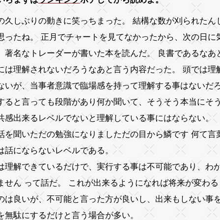
の久しぶりの動きに笑っちまった。 結構な数が刈られたん
思ったね。 正月でチャートを見てなかったから、次の日に
、著名なトレーダーが書いた本を読んだ。 良書であるなあ
には理解されないだろうなあと言う内容だった。 頭では理
ないが、当事者意識で臨場感を持って理解する事はないだ
すると言っても段階があり何か聞いて、そうそう本当にそ
共感出来るレベルでないと理解している事にはならない。
話を聞いただの勉強になりましただの目から鱗です 何て言
は話にならないレベルである。
は理解できているだけで、実行する事は不可能であり、わ
ません って話だ。 これが出来るようになれば将来が変わ
のは良いが、不可能と言った方が良いし、出来もしない事
を無駄にするだけと言う場合が多い。