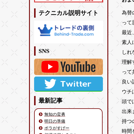
為替
テクニカル説明サイト
って
最近
素人
SNS
しれ
理解
って
良い
ウチ
最新記事
頭で
出来
無知の蛮勇
持つ
明日の準備
ボラがすげー
時間