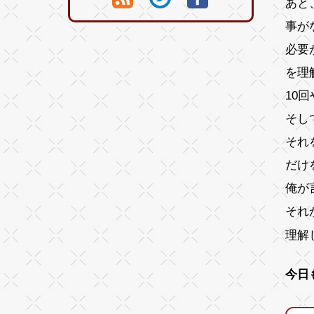
あと
事が
必要
を理
10
そし
それ
だけ
俺が
それ
理解
今日