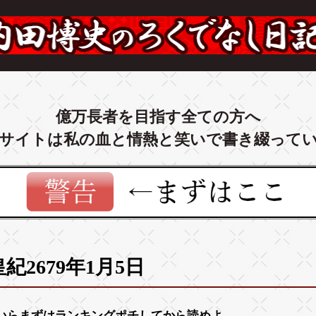
億万長者を目指す全ての方へ
サイトは私の血と情熱と笑いで書き綴って
皇紀2679年1月5日
いらまずは
ランキング
ポチしてから読めよ。