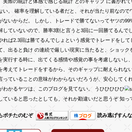
、実際の統計と体感で感じる統計 とのギャップ に書かれ
ない。 確率を理解している者だと、それが当たり前なので
がないからだ。 しかし、トレードで勝てないってヤツの99
解していないので、勝率3割と言うと3回に一回勝てるんで
回やれば2.3回は勝てるんでしょという感覚でトレードをして
て、出ると負け の連続で厳しい現実に当たると、ショック
を実行する時に、出てくる感情や感覚の事を考慮しないし
を考えてトレードをするから、そのギャップに耐えられな
言っていることの意味がわからないだろうが、安心してく
がわかるヤツは、このブログを見てない。 うひひひひひ
していると思ったとしても、それか勘違いだと思うぞ 知っ
もポチたのむぞ
読み逃げすん