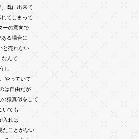
が、既に出来て
忘れてしまって
ターの意向で
である場合に
いと売れない
 なんて
うし
し、やっていて
うのは自由だが
人の猿真似をして
ていても
が入れば
見たことがない