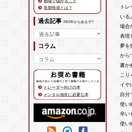
相場で儲かること
トレ
長期投資とは？
いる
過去記事
2003年からあるぞ!!
場合
表現
夢を
コラム
から
書か
こり
イヤ
トレーダー向けの本
自分
メンタル強化に必要な本
使い
辛い
使い