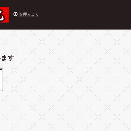
管理人より
います