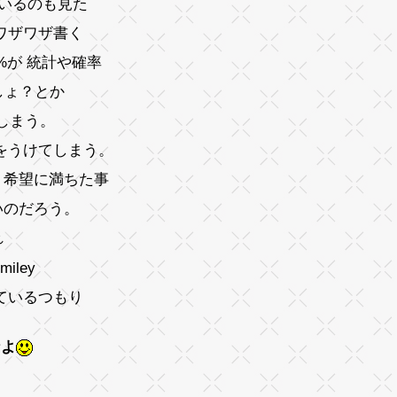
ているのも見た
ワザワザ書く
%が 統計や確率
しょ？とか
しまう。
をうけてしまう。
、希望に満ちた事
いのだろう。
れ
ているつもり
なよ