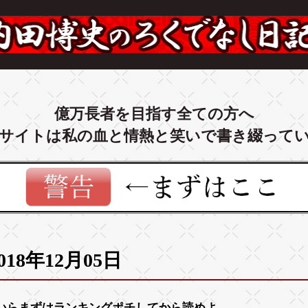
億万長者を目指す全ての方へ
サイトは私の血と情熱と笑いで書き綴って
018年12月05日
いらまずは
ランキング
ポチしてから読めよ。