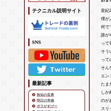
皇紀2
テクニカル説明サイト
僕が
何で
誰が
SNS
って
そう
って
そん
エン
最新記事
たま
しか
無知の蛮勇
のが
明日の準備
ボラがすげー
スリ