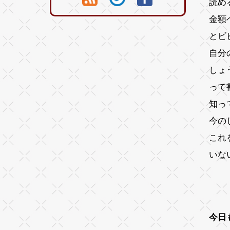
読め
金額
とビ
自分
しょ
って
知っ
今の
これ
いな
今日