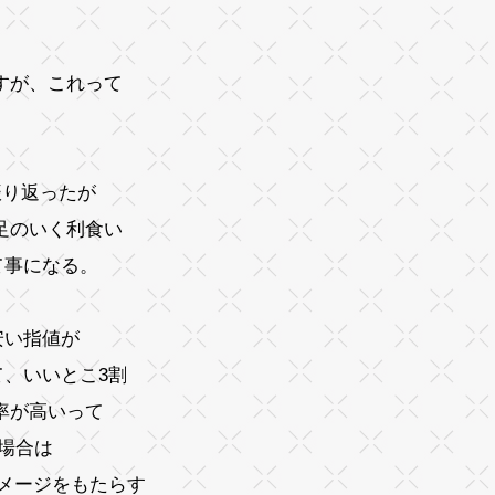
すが、これって
振り返ったが
足のいく利食い
て事になる。
安い指値が
、いいとこ3割
率が高いって
場合は
ダメージをもたらす