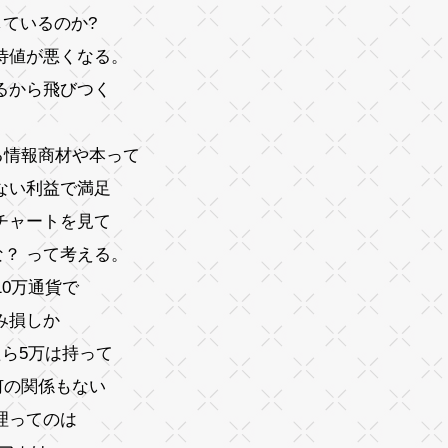
ているのか?
待値が悪くなる。
るから飛びつく
る情報商材や本って
ない利益で満足
チャートを見て
？ って考える。
10万通貨で
み損しか
たら5万は持って
何の関係もない
理ってのは