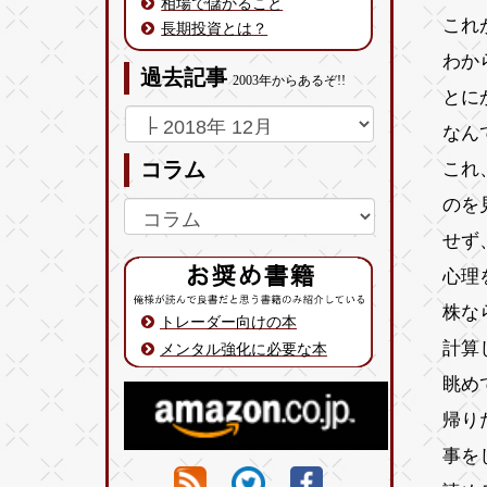
相場で儲かること
これ
長期投資とは？
わか
過去記事
2003年からあるぞ!!
とに
なん
これ
コラム
のを
せず
心理
株な
トレーダー向けの本
計算
メンタル強化に必要な本
眺め
帰り
事を