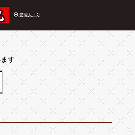
管理人より
います