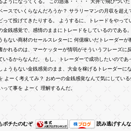
るようになってくる。 この急落・・・・ 天井で飛びついた
ベースでいくらなんだろうか？ サラリーマンの月収を超え
ビって投げてきたりする。 ようするに、トレードをやって
の金銭感覚で、感情のままにトレードをしているのである
うもない商材のセールスレターに 何億稼いだトレーダーが
書かれるのは、マーケッターが情弱がそういうフレーズに
ているからなんだ。 もし、トレーダーで成功したいのであ
しょうもない金銭感覚のまま、大金を稼げるトレーダーに
を よーく考えてみ？ おめーの金銭感覚なんて気にしてい
いって事を よーく 理解するんだ。
もポチたのむぞ
読み逃げすん