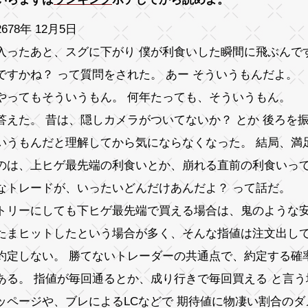
678年 12月5日
入ったあと、スグに下がり 僕が利食いした瞬間に飛ぶんで
ですかね？ って質問をされた。 あー そういうもんだよ。
やってもそういうもん。 何年たっても、そういうもん。
答えた。 昔は、隠しカメラがついてないか？ とか 後ろを
いうもんだと理解してから気にならなくなった。 結局、満
のは、上ヒゲ最先端の利食いとか、崩れる直前の利食いっ
なトレードが、いったいどんだけあんだよ？ って話だ。
トリーにしても下ヒゲ最先端で買える場合は、鬼のような
たまヒットしたという場合が多く、そんな指値は注文出して
約定しない。 勝てないトレーダーの共通点で、約定する確
ある。 指値が毎回通るとか、成り行きで毎回買える と言う
ッページや、ブレによるLCなどで 期待値に物凄い割合の