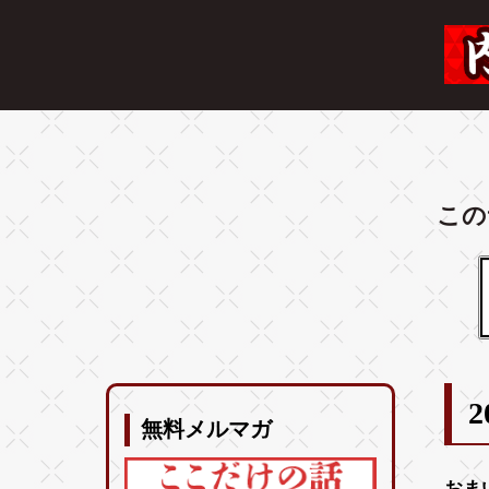
この
2
無料メルマガ
おま