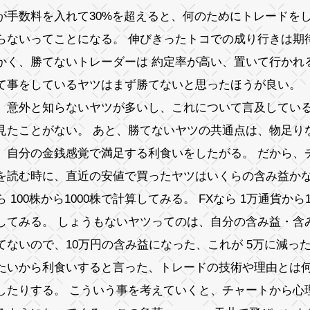
が手数料を入れて30%を超えると、何のためにトレードをし
らないってことになる。 伸びきったトコでの成り行きは期
かく、勝てないトレーダーは 約定率が高い、置いて行かれ
て事をしているヤツはまず勝てないと思ったほうが良い。
、意外と知らないヤツが多いし、これについて言及してい
見たことがない。 あと、勝てないヤツの共通点は、物足り
、自分の金銭感覚で満足する利食いをしたがる。 だから、
を読む時に、直近の安値で買ったヤツはいくらの含み益かな
ら 100株から1000株で計算してみる。 FXなら 1万通貨から
してみる。 しょうもないヤツってのは、自分の含み益・含
てないので、10万円の含み益になった、これが 5万に減っ
たいから利食いすると言った、トレードの技術や理由とは
したりする。 こういう事を考えていくと、チャートから心