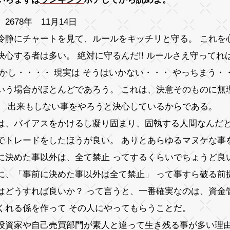
2678年 11月14日
冷静にチャートを見て、ルールをキッチリと守る。 これを
決心する者は多い。 絶対に守るんだ!! ルールさえ守ってれば
しかし・・・・ 現実は そうはいかない・・・ やっちまう・
いう場合がほとんどであろう。 これは、決意そのものに無
。 出来もしない事をやろうと決心しているからである。
は、バイアスをかけるし凝り固まり、固執する人間なんだ
でトレードをしたほうが良い。 ありとあらゆるマヌケな事
に決めた事以外は、全て禁止 ってするくらいでちょうど良
に、「事前に決めた事以外は全て禁止」 って事すら破る前
はどうすれば良いか？ って言うと、一番確実なのは、資金
くれる係を作って その人にやってもらうことだ。
投資家や自己売買部門が素人と違って生き残る事が多い理