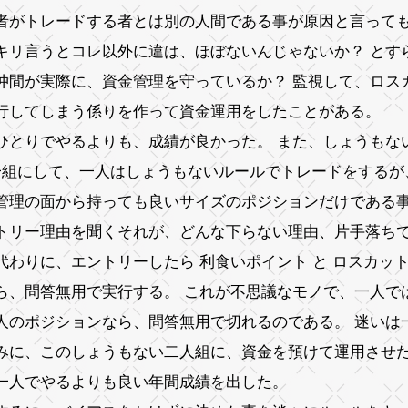
者がトレードする者とは別の人間である事が原因と言って
キリ言うとコレ以外に違は、ほぼないんじゃないか？ とす
仲間が実際に、資金管理を守っているか？ 監視して、ロス
行してしまう係りを作って資金運用をしたことがある。
ひとりでやるよりも、成績が良かった。 また、しょうもな
一組にして、一人はしょうもないルールでトレードをするが
管理の面から持っても良いサイズのポジションだけである
トリー理由を聞くそれが、どんな下らない理由、片手落ち
代わりに、エントリーしたら 利食いポイント と ロスカッ
ら、問答無用で実行する。 これが不思議なモノで、一人で
人のポジションなら、問答無用で切れるのである。 迷いは
みに、このしょうもない二人組に、資金を預けて運用させ
一人でやるよりも良い年間成績を出した。