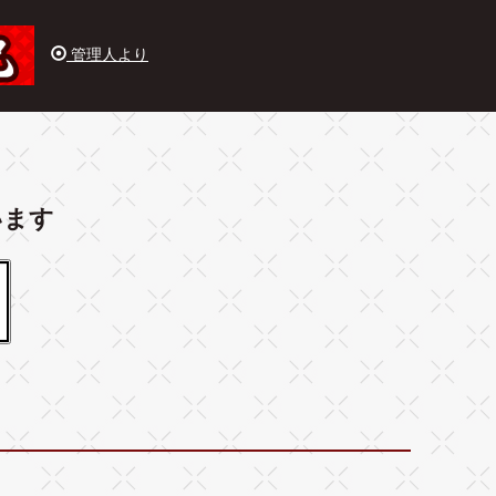
管理人より
います