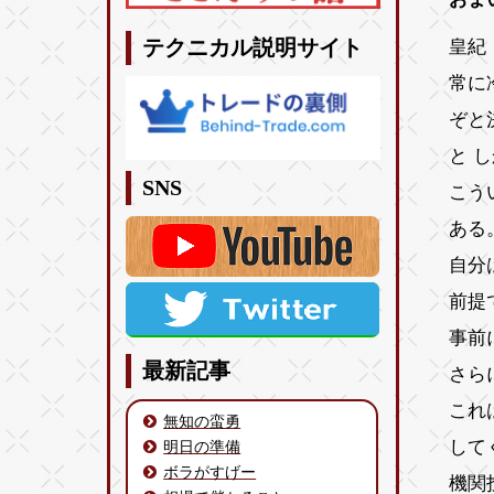
皇紀 
テクニカル説明サイト
常に
ぞと
と 
SNS
こう
ある
自分
前提
事前
最新記事
さら
これ
無知の蛮勇
して
明日の準備
ボラがすげー
機関