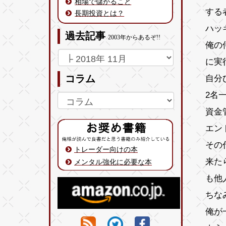
相場で儲かること
する
長期投資とは？
ハッ
過去記事
2003年からあるぞ!!
俺の
に実
自分
コラム
2名
資金
エン
その
トレーダー向けの本
来た
メンタル強化に必要な本
も他
ちな
俺が