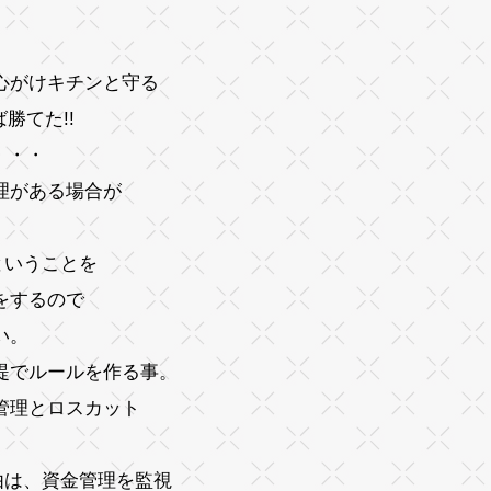
心がけキチンと守る
勝てた!!
・・・
理がある場合が
ということを
をするので
い。
提でルールを作る事。
管理とロスカット
由は、資金管理を監視