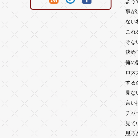
よう
事が
ない
これ
そな
決め
俺の
ロス
する
見な
言い
チャ
見て
思う