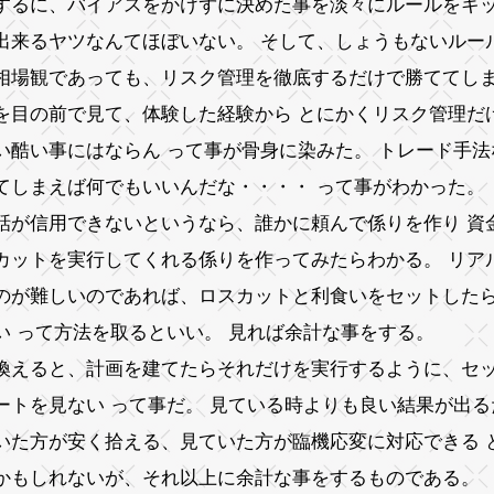
するに、バイアスをかけずに決めた事を淡々にルールをキ
出来るヤツなんてほぼいない。 そして、しょうもないルー
相場観であっても、リスク管理を徹底するだけで勝ててし
を目の前で見て、体験した経験から とにかくリスク管理だ
い酷い事にはならん って事が骨身に染みた。 トレード手
てしまえば何でもいいんだな・・・・ って事がわかった。
話が信用できないというなら、誰かに頼んで係りを作り 資
カットを実行してくれる係りを作ってみたらわかる。 リア
のが難しいのであれば、ロスカットと利食いをセットした
い って方法を取るといい。 見れば余計な事をする。
換えると、計画を建てたらそれだけを実行するように、セ
ートを見ない って事だ。 見ている時よりも良い結果が出る
いた方が安く拾える、見ていた方が臨機応変に対応できる 
かもしれないが、それ以上に余計な事をするものである。