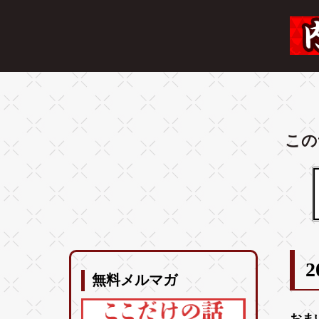
この
2
無料メルマガ
おま