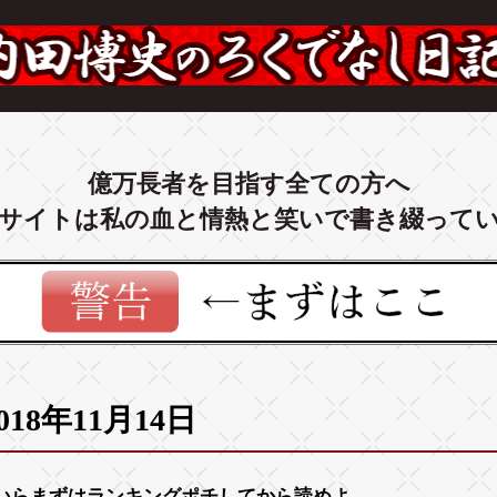
億万長者を目指す全ての方へ
サイトは私の血と情熱と笑いで書き綴って
018年11月14日
いらまずは
ランキング
ポチしてから読めよ。