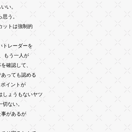
もいい。
ら思う。
カットは強制的
いトレーダーを
、もう一人が
事を確認して、
であっても認める
トポイントが
はしょうもないヤツ
一切ない。
た事があるが