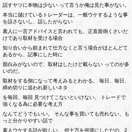
話すヤツに本物は少ない って言うか俺は見た事がない。
本当に儲けているトレーダーは、一般ウケするような事
を話さないし、話したがらない
素人に一言アドバイスと言われても、正直面倒くさいだ
けであり取材を受ける場合
知り合いから頼まれて仕方なくと言う場合がほとんどて
あるから、記事にした時に
面白みがないので、取材はしたけど載らない ってのが多
いのだ。
取材をする側になって考えみるとわかる。 毎日、毎日、
締め切りに追われ新しいネタ
を毎回、毎回 見つけてこないといけない。 トレードで
強くなる為に必要な考え方
なんてどうでもいい。 そんな事を買いても売れない、も
っと分かりやすい話で
素人ウケする話が欲しい、 何十万を何億にしただの、2