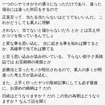
一つのシナリオがその通りになっただけであり、違った
場合には違った対応をするので
正直言って、当たる当たらないはどうでもいいんだ。 こ
れがどうしても素人に理解
されない、当てないと儲からないだろ とか とは言え何
かコツを知っているんでしょ
と変な事を思い込む。 次に起きる事を知れば勝てると
か、高確率で当てれば勝てる
と言う思い込みが染み付いている。 下らない財テク系雑
誌では お宝銘柄の発掘とか
必勝法と言ったモノが喧伝されるので、素人の多くが間
違った考え方が染み込む。
また、上手く行ったヤツの取材記事にしても必ず最後
に、お奨めの銘柄は？ だの
日経はどうなりますか？ だの この先の為替はどうなり
ますか？ なんて話を聞く