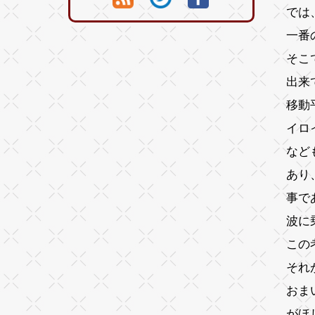
では
一番
そこ
出来
移動
イロ
など
あり
事で
波に
この
それ
おま
がほ