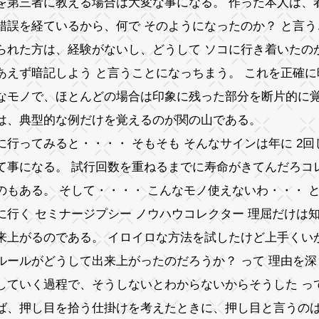
を第三者に教える場合は大変な事になる。 作った本人は、
錯誤を経ているから、何で そのようになったのか？ と言
られた方は、経験がないし、どうして ソコに行き着いたの
あえず暗記しよう と言うことになっちまう。 これを正確
なモノで、ほとんどの場合は印象に残った部分を断片的に
は、典型的な例だけを覚えるのが関の山である。
に行ってみると・・・・ そもそも そんなサインは年に 2
て事になる。 試行回数を重ねるまでに寿命がきてんだろコ
のもある。 そして・・・・ こんなモノ使えないわ・・・ 
に行く セミナージプシー ノウハウコレクター 理屈だけは
来上がるのである。 イロイロな方法を試したけど上手くい
ルールがどうして出来上がったのだろうか？ って 理由を
していく過程で、そうしないとわからないからそうした っ
ば、押し目を拾う仕掛けを考えたときに、押し目と言うの