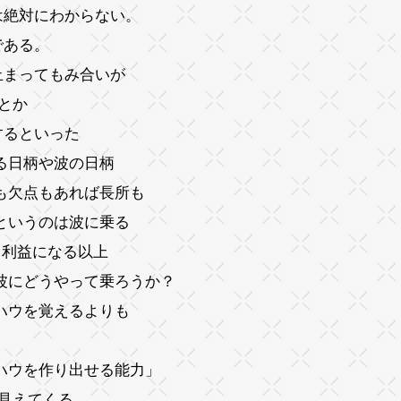
は絶対にわからない。
である。
止まってもみ合いが
とか
するといった
る日柄や波の日柄
も欠点もあれば長所も
というのは波に乗る
て利益になる以上
波にどうやって乗ろうか？
ハウを覚えるよりも
ハウを作り出せる能力」
は見えてくる。