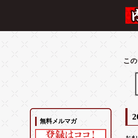
この
2
無料メルマガ
おま