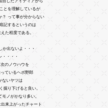
着目したアイディアから
うことを理解しているが
か？ って事が分からない
に暗記するというのは
覚えた程度である。
回しか出ないよ・・・
レ・・・・
と次のノウハウを
知っているヘボ野郎
かないヤツは
深く掘り下げると良い。
てモノがかなり多い。
は出来上がったチャート