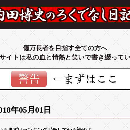
億万長者を目指す全ての方へ
サイトは私の血と情熱と笑いで書き綴って
018年05月01日
いらまずは
ランキング
ポチしてから読めよ。