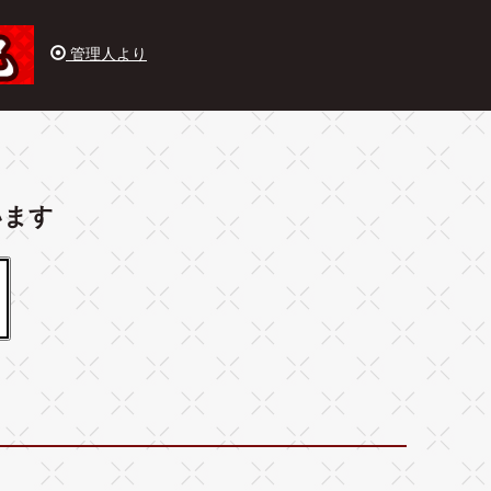
管理人より
います