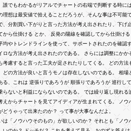
、誰でもわかるがリアルでチャートの右端で判断する時に
の理想は最安値で拾えることだろうが、そんな事は不可能
で、分割買い下がりと言った方法が考え出されたり、下げ
てから仕掛ける とか、 反発の陽線を確認してから仕掛ける
平均やトレンドラインを使って、サポートされたのを確認
イロな方法が考え出されたのである。 さらには調整にかか
も考慮すると言った工夫が足されたりしてくる。 どの方法
、どの方法が良いと言うモノは存在しないのである。 相場
ある、これは 逆張りであろうが 順張りであろうが 巡行し
乗らないと利益にならないのである。 では繰り返し現れる
考えからチャートを見てアイディアが生まれてくる。 ノウ
がどうゃって出来たのか？ って事が大事なんだよ。
いは「ノウハウそのもの」が欲しいのか？ それとも「ノウ
しいのか？ ドッチだ？ これを考えて見ろ、おのずと答え