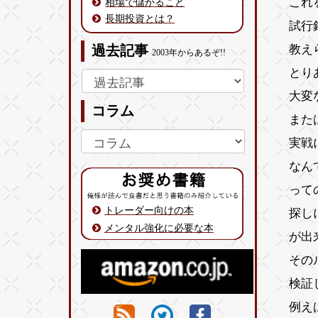
これ
相場で儲かること
長期投資とは？
試行
教え
過去記事
2003年からあるぞ!!
とり
大変
コラム
また
実戦
なん
って
トレーダー向けの本
探し
メンタル強化に必要な本
が出
その
検証
例え