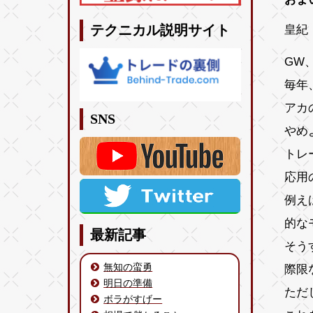
皇紀 
テクニカル説明サイト
GW
毎年
アカ
SNS
やめ
トレ
応用
例え
的な
最新記事
そう
無知の蛮勇
際限
明日の準備
ただ
ボラがすげー