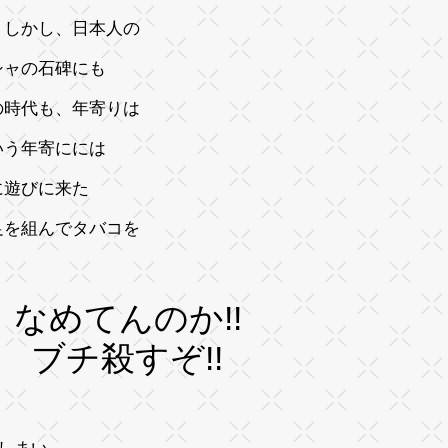
 しかし、日本人の
シャの石碑にも
の時代も、年寄りは
いう年寄にには
に遊びに来た
足を組んでタバコを
 なめてんのか!!
 ブチ殺すぞ!!