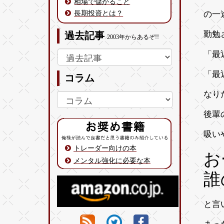
相場で儲かること
長期投資とは？
の一
勤勉
過去記事
2003年からあるぞ!!
「最
「最
コラム
なり
後輩
吸い
トレーダー向けの本
お
メンタル強化に必要な本
誰
と言