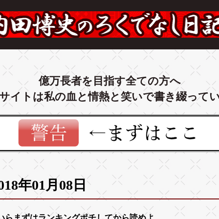
億万長者を目指す全ての方へ
サイトは私の血と情熱と笑いで書き綴って
018年01月08日
いらまずは
ランキング
ポチしてから読めよ。