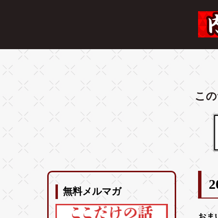
この
2
無料メルマガ
おま