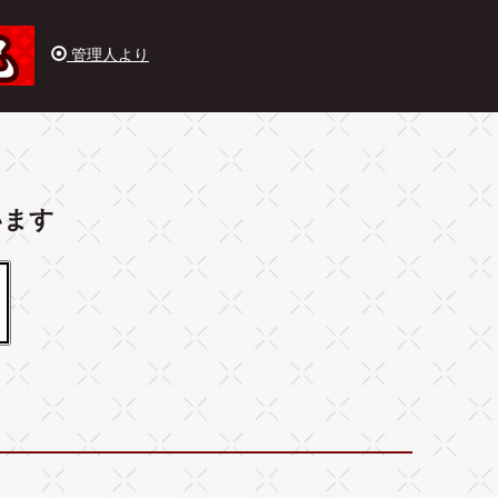
管理人より
います