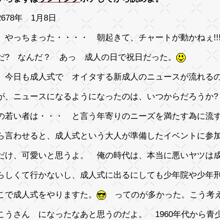
678年 1月8日
、やっちまった・・・・ 朝起きて、チャートが動かねぇ!!
だ? なんだ？ あっ 成人の日で祝日だった。
、今日も成人式で オイタする新成人のニュースが流れ
が、ニュースになるようになったのは、いつからだろうか
の若い者は・・・ と言う年寄りのニーズを満たす為に流
ら言わせると、成人式という大人が準備したイベントに参
だけ、可愛いと思うよ。 俺の時代は、本当に悪いヤツは
らしくて行かないし、成人式に出るにしても少年院や少年
こで成人式をやりますた。
ってのが多かった。こう考え
こうさん になったなあと思うのだよ。 1960年代から青