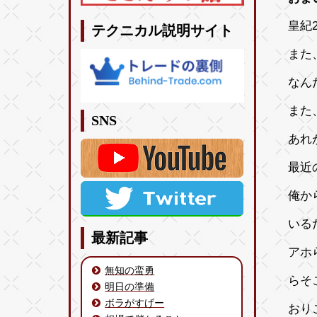
皇紀2
テクニカル説明サイト
また
なん
また
SNS
あれ
最近
俺か
いる
最新記事
アホ
無知の蛮勇
らそ
明日の準備
ボラがすげー
おり