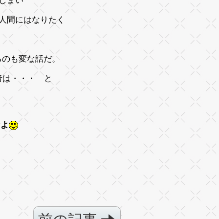
てしまい
う人間にはなりたく
るのも変な話だ。
者は・・・ と
なよ