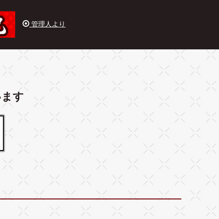
管理人より
います