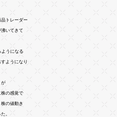
商品トレーダー
が沸いてきて
るようになる
出すようになり
。
うが
に株の感覚で
と株の値動き
った。