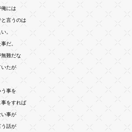
が俺には
でと言うのは
良い。
た事だ。
が無難だな
ていたが
いう事を
じ事をすれば
ない事が
言う話が