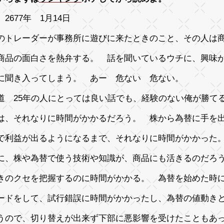
2677年 1月14日
のトレーダーが事務所に遊びに来たときのこと、その人は
商品の面白さを熱弁する。 話を聞いているウチに、興味
に聞き入ってしまう。 あー 危ない 危ない。
道 25年の人にとっては良い話でも、経験のない俺が勝て
は、それなりに時間がかかるだろう。 株から為替に手を
で利益が出るようになるまで、それなりに時間がかかった
に、株や為替で使う技術や知識が、商品にも活きるのだろ
きのクセを把握するのに時間がかかる。 為替を始めた時
ードをして、試行錯誤に時間がかかったし、為替の値動き
うので、切り替えが出来ず下部に悪影響を受けたこともあ