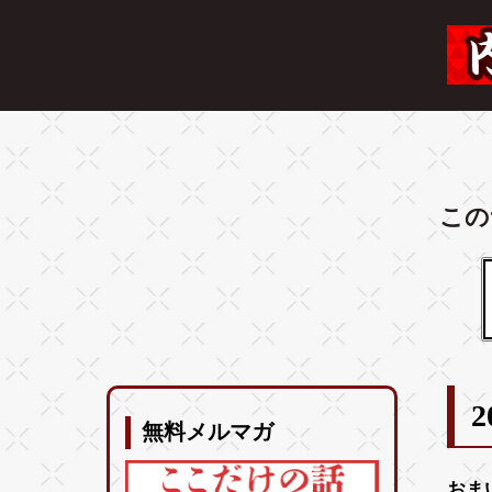
この
2
無料メルマガ
おま