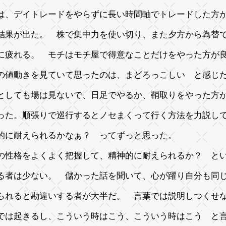
は、デイトレードをやらずに長い時間軸でトレードした方
結果が出た。 株で集中力を使い切り、また夕方から為替
に疲れる。 モチはモチ屋で得意なことだけをやった方が
の値動きを見ていて思ったのは、まどろっこしい と感じ
としても場は見ないで、日足でやるか、鞘取りをやった方
った。順張りで巡行するとノセまくって行く方法を力説し
的に耐えられるかなぁ？ ってずっと思った。
の性格をよくよく把握して、精神的に耐えられるか？ と
る者は少ない。 儲かった話を聞いて、心が躍り自分も同
られると勘違いする者が大半だ。 言葉では説明しつくせ
では起きるし、こういう時はこう、こういう時はこう と