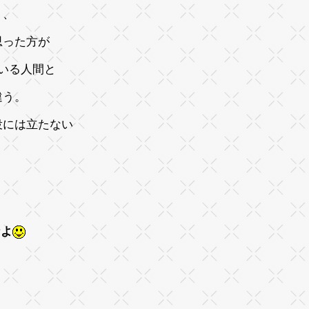
り、
思った方が
いる人間と
違う。
役には立たない
なよ