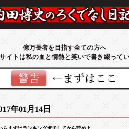
億万長者を目指す全ての方へ
サイトは私の血と情熱と笑いで書き綴って
017年01月14日
いらまずは
ランキング
ポチしてから読めよ。