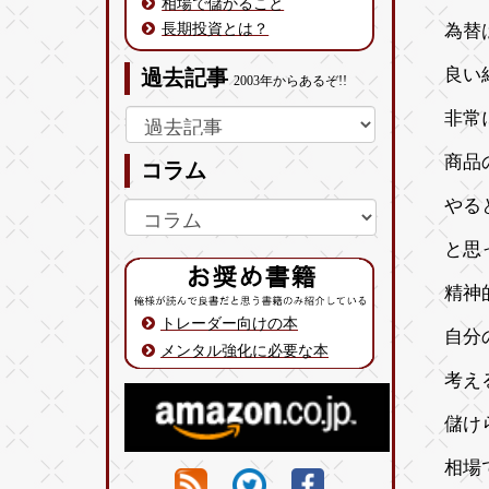
相場で儲かること
長期投資とは？
為替
良い
過去記事
2003年からあるぞ!!
非常
商品
コラム
やる
と思
精神
トレーダー向けの本
自分
メンタル強化に必要な本
考え
儲け
相場