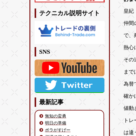
皇紀 
テクニカル説明サイト
仲間
で、
熱心
SNS
その
まで
為替
確か
最新記事
値動
無知の蛮勇
トレ
明日の準備
ボラがすげー
は違