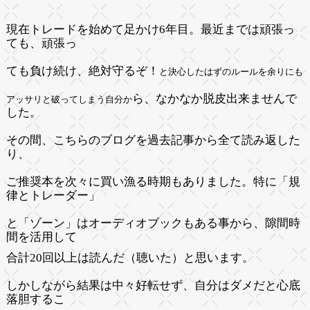
現在トレードを始めて足かけ
6
年目。最近までは頑張っ
ても、
頑張っ
ても負け続け、絶対守るぞ！
と決心したはずのルールを余りにも
ら、なかなか脱皮出来ませんで
アッサリと破ってしまう自分か
した。
その間、
こちらのブログを過去記事から全て読み返した
り、
ご推奨本を次々に買い漁る時期もありました。特に「
規
律とトレーダー」
と「ゾーン」はオーディオブックもある事から、隙間時
間を活用して
合計
20
回以上は
読んだ（聴いた）と思います。
しかしながら結果は中々好転せず、
自分はダメだと心底
落胆するこ