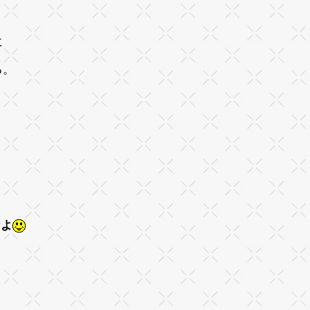
に
る。
なよ