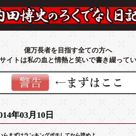
億万長者を目指す全ての方へ
サイトは私の血と情熱と笑いで書き綴って
014年03月10日
いらまずは
ランキング
ポチしてから読めよ。