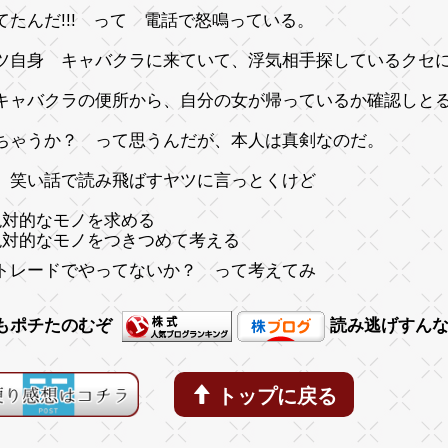
てたんだ!!! って 電話で怒鳴っている。
ツ自身 キャバクラに来ていて、浮気相手探しているクセ
キャバクラの便所から、自分の女が帰っているか確認しと
ちゃうか？ って思うんだが、本人は真剣なのだ。
、笑い話で読み飛ばすヤツに言っとくけど
絶対的なモノを求める
絶対的なモノをつきつめて考える
トレードでやってないか？
って考えてみ
もポチたのむぞ
読み逃げすん
トップに戻る