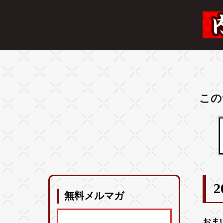
この
2
無料メルマガ
おま