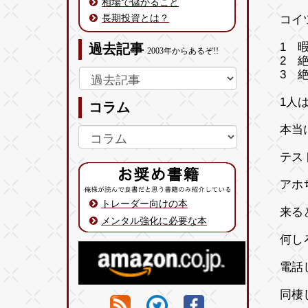
相場で儲かること
長期投資とは？
コイ
1 
過去記事
2003年からあるぞ!!
2 
3 
1人
コラム
本当
テス
アホ
トレーダー向けの本
来
メンタル強化に必要な本
何し
電話
同棲