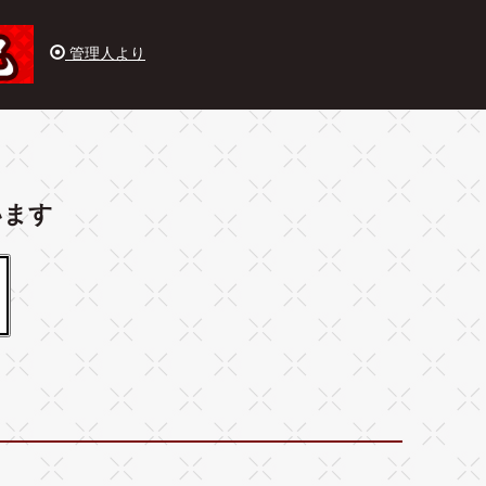
管理人より
います