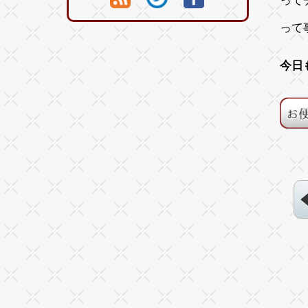
って
って
今日