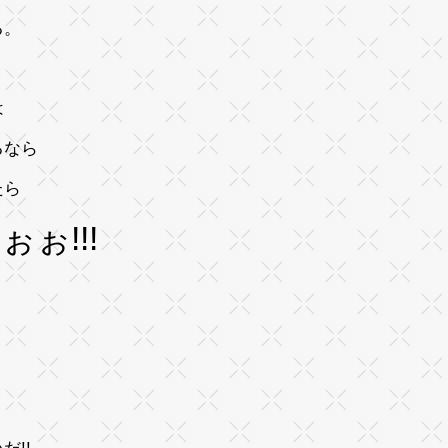
る。
は
るなら
たら
ぉぉ!!!