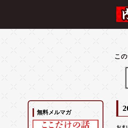
この
2
無料メルマガ
おま