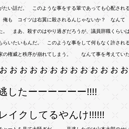
がたい話だ。 このような事をする輩であっても心配され
、俺も コイツは右翼に殺されるんじゃないか？ なんて
た。 まあ、殺すのはやり過ぎだろうが、議員辞職くらい
もらいたいもんだ。 このような事をして何もなく許され
家の権威と秩序が崩れてしまう。 なんて事を考えてい
ぉぉぉぉぉぉぉぉぉぉぉぉぉ
逃したーーーーーー!!!!
レイクしてるやんけ!!!!!!