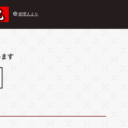
管理人より
います