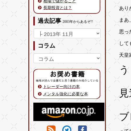
相場で儲かること
長期投資とは？
あり
まあ
過去記事
2003年からあるぞ!!
思っ
して
コラム
天皇
う
トレーダー向けの本
見
メンタル強化に必要な本
ブ