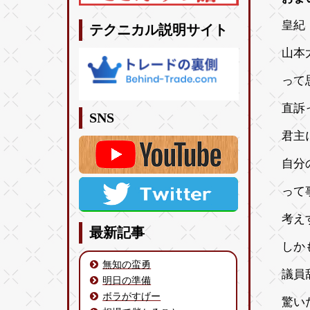
皇紀 
テクニカル説明サイト
山本
って
直訴
SNS
君主
自分
って
考え
最新記事
しか
無知の蛮勇
議員
明日の準備
ボラがすげー
驚い