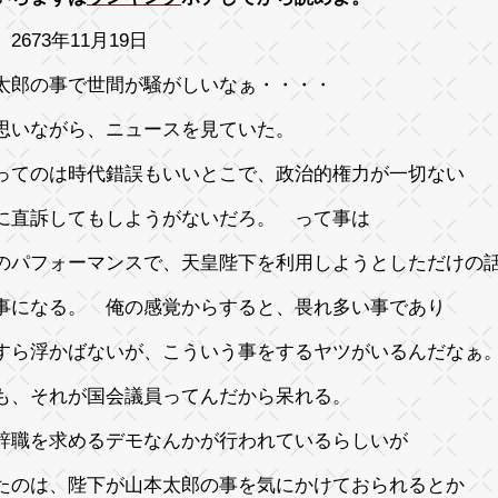
2673年11月19日
太郎の事で世間が騒がしいなぁ・・・・
思いながら、ニュースを見ていた。
ってのは時代錯誤もいいとこで、政治的権力が一切ない
に直訴してもしようがないだろ。 って事は
のパフォーマンスで、天皇陛下を利用しようとしただけの
事になる。 俺の感覚からすると、畏れ多い事であり
すら浮かばないが、こういう事をするヤツがいるんだなぁ
も、それが国会議員ってんだから呆れる。
辞職を求めるデモなんかが行われているらしいが
たのは、陛下が山本太郎の事を気にかけておられるとか