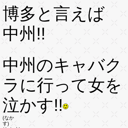
博多と言えば
中州!!
中州のキャバク
ラに行って女を
泣かす!!
(なか
す