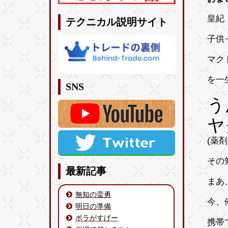
皇紀
テクニカル説明サイト
子供
マク
を一
SNS
う
ヤ
(薬
その
最新記事
まあ
無知の蛮勇
今、
明日の準備
ボラがすげー
携帯