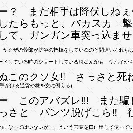
ー？ まだ相手は降伏しね
したらもっと、バカスカ 撃
して、ガンガン車突っ込ませろ
、ヤクザの幹部が抗争の指揮をしているのと間違いられち
ードしている時のショートしている時なんかも、ヤバイか
ぬこのクソ女!! さっさと死
は手がける通貨や株を女に例える)
ー このアバズレ!!! また
っさと パンツ脱げこら!! 往
的になってはいないが、こういう言葉を口に出して使って