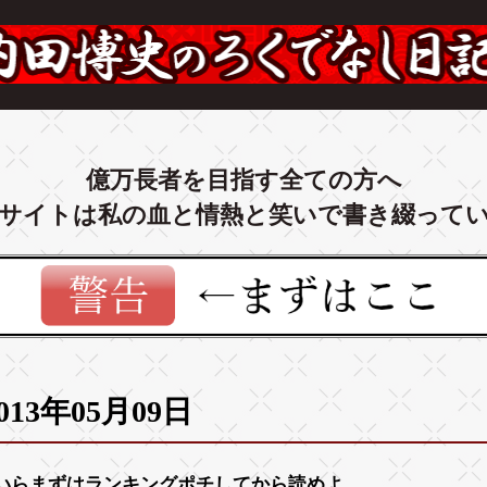
億万長者を目指す全ての方へ
サイトは私の血と情熱と笑いで書き綴って
013年05月09日
いらまずは
ランキング
ポチしてから読めよ。