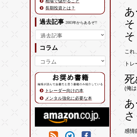
相場で儲かること
長期投資とは？
あ
そ
過去記事
2003年からあるぞ!!
そ
コラム
これ
トレ
死
(俺
トレーダー向けの本
メンタル強化に必要な本
あ
さ
感情