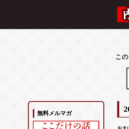
この
2
無料メルマガ
おま