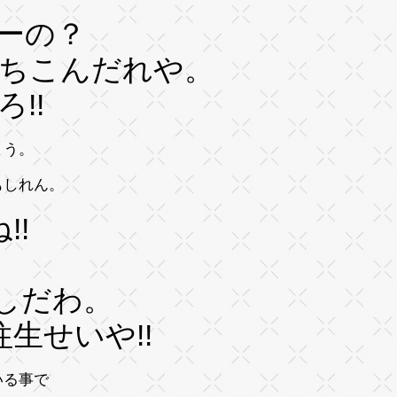
ぇーの？
ちこんだれや。
!!
まう。
もしれん。
ね!!
騙しだわ。
生せいや!!
いる事で