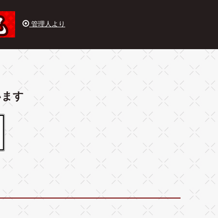
管理人より
います