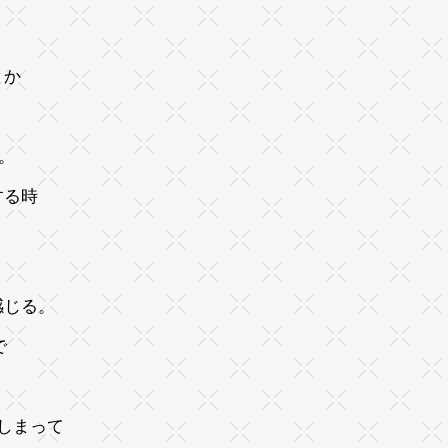
とか
。
する時
感じる。
で
しまって