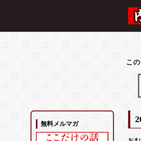
この
2
無料メルマガ
おま