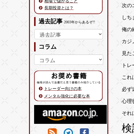
相場で儲かること
次の
長期投資とは？
しち
過去記事
2003年からあるぞ!!
俺の
カジ
コラム
見た
トレ
これ
トレーダー向けの本
必ず
メンタル強化に必要な本
心理
それ
検