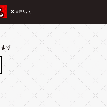
管理人より
います