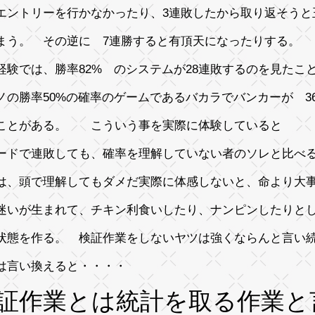
エントリーを行かなかったり、3連敗したから取り返そうと
まう。 その逆に 7連勝すると有頂天になったりする。
経験では、勝率82% のシステムが28連敗するのを見たこ
ノの勝率50%の確率のゲームであるバカラでバンカーが 3
ことがある。 こういう事を実際に体験していると
ードで連敗しても、確率を理解していない者のソレと比べ
は、頭で理解してもダメだ実際に体感しないと、命より大
迷いが生まれて、チキン利食いしたり
、ナンピンしたりと
状態を作る。 検証作業をしないヤツは強くならんと言い
は言い換えると・・・・
証作業とは統計を取る作業と