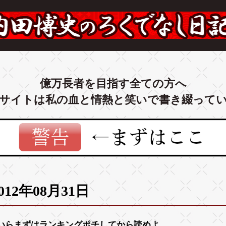
億万長者を目指す全ての方へ
サイトは私の血と情熱と笑いで書き綴って
012年08月31日
いらまずは
ランキング
ポチしてから読めよ。