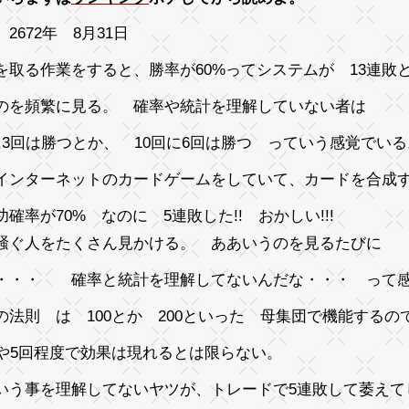
2672年 8月31日
を取る作業をすると、勝率が60%ってシステムが 13連敗
のを頻繁に見る。 確率や統計を理解していない者は
に3回は勝つとか、 10回に6回は勝つ っていう感覚でいる
インターネットのカードゲームをしていて、カードを合成
功確率が70% なのに 5連敗した!! おかしい!!!
騒ぐ人をたくさん見かける。 ああいうのを見るたびに
・・・ 確率と統計を理解してないんだな・・・ って
の法則 は 100とか 200といった 母集団で機能するの
回や5回程度で効果は現れるとは限らない。
いう事を理解してないヤツが、トレードで5連敗して萎えて