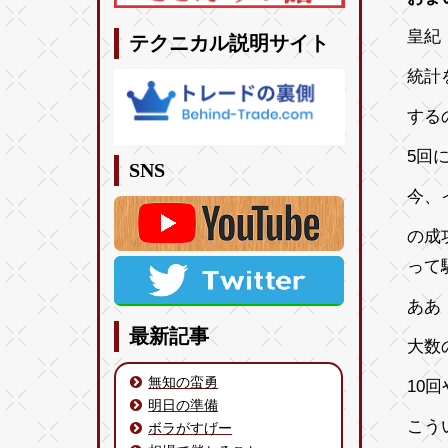
皇紀 
テクニカル説明サイト
統計
する
5回
SNS
今、
の成
って
ああ
最新記事
大数
無知の蛮勇
10
明日の準備
こう
ボラがすげー