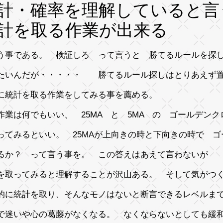
計・確率を理解していると言
計を取る作業が出来る
う事である。 検証しろ って言うと 勝てるルールを探
たいんだが・・・・・ 勝てるルール探しはとりあえず
に統計を取る作業をしてみる事を薦める。
作業は何でもいい、 25MA と 5MA の ゴールデン
ってみるといい。 25MAが上向きの時と下向きの時で 
るか？ って言う事を。 この答えはあえて言わないが
を取ってみると理解することが沢山ある。 そして気がつ
的に統計を取り、そんなモノはないと断言できるレベルま
で迷いや心の葛藤がなくなる。 なくならないとしても緩