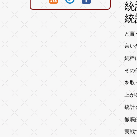
統
統
と言
言い
純粋
その
を取
上が
統計
徹底
実戦