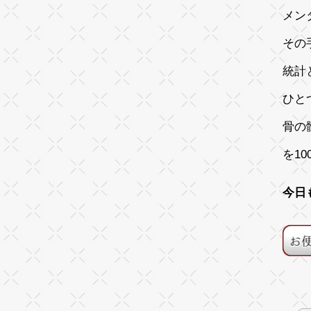
メン
その
統計
ひと
骨の
を1
今日