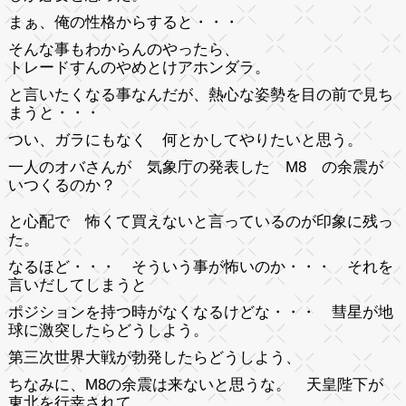
まぁ、俺の性格からすると・・・
そんな事もわからんのやったら、
トレードすんのやめとけアホンダラ。
と言いたくなる事なんだが、熱心な姿勢を目の前で見ち
まうと・・・
つい、ガラにもなく 何とかしてやりたいと思う。
一人のオバさんが 気象庁の発表した M8 の余震が
いつくるのか？
と心配で 怖くて買えないと言っているのが印象に残っ
た。
なるほど・・・ そういう事が怖いのか・・・ それを
言いだしてしまうと
ポジションを持つ時がなくなるけどな・・・ 彗星が地
球に激突したらどうしよう。
第三次世界大戦が勃発したらどうしよう、
ちなみに、M8の余震は来ないと思うな。 天皇陛下が
東北を行幸されて