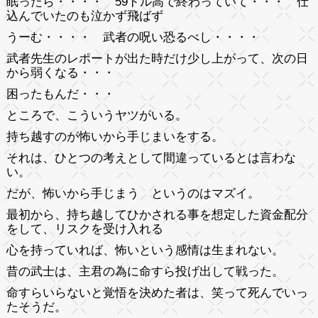
眠ったら・・・・ 59ドル高で終わっていて・・・ 仕
込んでいたのも泣かず飛ばず
うーむ・・・・ 武者の呪い恐るべし・・・・
武者先生のレポートが出た時だけ少し上がって、次の日
から弱くなる・・・
困ったもんだ・・・
ところで、こういうヤツがいる。
持ち越すのが怖いから手じまいをする。
それは、ひとつの考えとして間違っているとは言わな
い。
だが、怖いから手じまう というのはマズイ。
最初から、持ち越してひかされる事を想定した資金配分
をして、リスクを受け入れる
心を持っていれば、怖いという感情は生まれない。
昔の武士は、主君の為に命すら投げ出して戦った。
命すらいらないと覚悟を決めた者は、笑って死んでいっ
たそうだ。