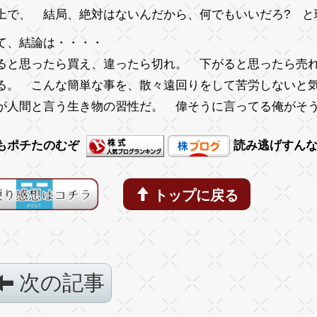
上で、 結局、絶対はないんだから、何でもいいだろ? と
て、結論は・・・・
ると思ったら買え、違ったら切れ。 下がると思ったら売
る。 こんな簡単な事を、散々遠回りをして苦労しないと
が人間と言う生き物の習性だ。 偉そうに言ってる俺がそ
もポチたのむぞ
読み逃げすん
トップに戻る
次の記事