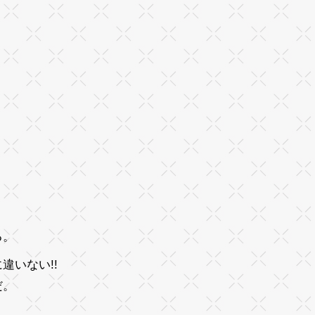
る。
違いない!!
だ。