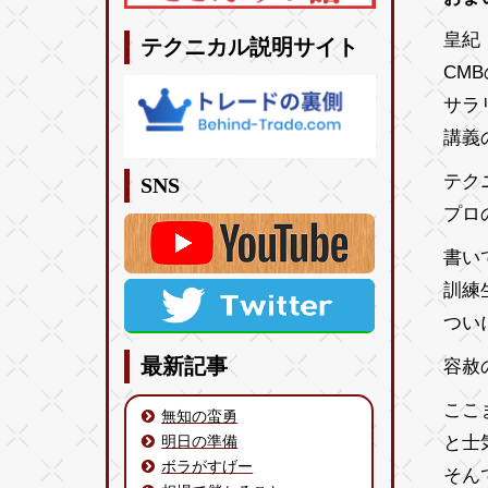
皇紀 
テクニカル説明サイト
CM
サラ
講義
テク
SNS
プロ
書い
訓練
つい
最新記事
容赦
ここ
無知の蛮勇
と士
明日の準備
ボラがすげー
そん