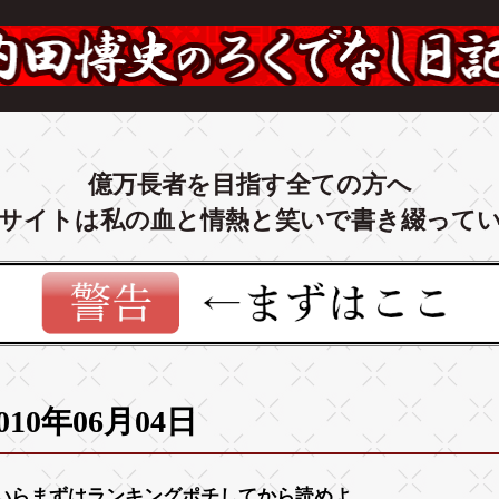
億万長者を目指す全ての方へ
サイトは私の血と情熱と笑いで書き綴って
010年06月04日
いらまずは
ランキング
ポチしてから読めよ。