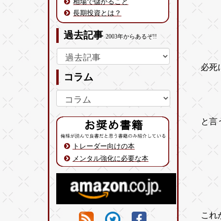
相場で儲かること
長期投資とは？
過去記事
2003年からあるぞ!!
必死
コラム
と言
トレーダー向けの本
メンタル強化に必要な本
これ