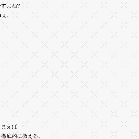
すよね?
ねぇ。
しまえば
を徹底的に教える。