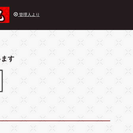
管理人より
います