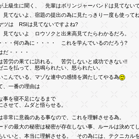
が上級生に聞く、 先輩はボリンジャーバンドは見てないで
、見てないよ、宿題の提出の為に見たっきり一度も使って
ヤツは RSIは見てないですよね?
、見てないよ ロウソクと出来高見てたらわかるだろ。
・・・何の為に・・・・ これを学んでいるのだろう?
はだ・・・・
は苦労の果てに訪れる。 苦労しないと成功できない!!
ゼニを払って、怒鳴られたい、怒られたい。
いこんでいる、マゾな連中の感情を満たしてやる為
て、一番の理由は
な事を寝不足になるまで
にさせて、ムダと悟らせる。
は非常に意義のある事なので、これを理解させる為
。
ードの最大の秘密は秘密が存在しない事、ルールは決めて
もいいと、本当に理解させる。 その為には、テクニカル