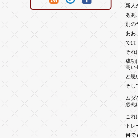
新人
ああ
別の
ああ
では
それ
成功
高い
と思
そし
ムダ
必死
これ
トレ
何で