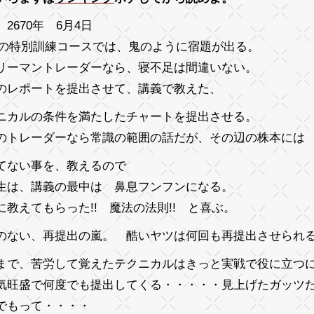
2670年 6月4日
Bの特別訓練コースでは、鬼のように宿題が出る。
リーマントレーダーなら、寝不足は間違いない。
のレポートを提出させて、講義で教えた、
ニカルの条件を満たしたチャートを提出させる。
のトレーダーなら常識の範囲の話だが、
その辺の株本には
てない事を、教えるので
生は、講義の最中は 鼻息フンフンになる。
に教えてもらった!! 魔法の法則!!
と喜ぶ。
のない、再提出の嵐。 酷いヤツは何回も再提出させられ
まで、苦労して覚えたテクニカルはきっと実戦で役に立つに
気旺盛で何度でも提出してくる・・・・・見上げたガッツ
でもって・・・・