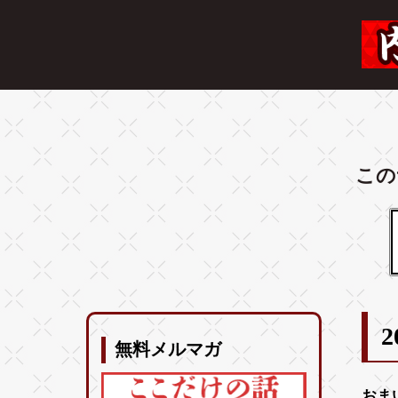
この
2
無料メルマガ
おま