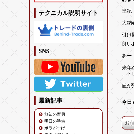
皇紀 
テクニカル説明サイト
大納
引け
良い
SNS
あー
来年
、ト
値が
最新記事
今日
無知の蛮勇
明日の準備
ボラがすげー