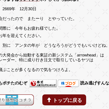
2669年 12月30日
会だったので またーり とやっていた。
間際に 今年もお疲れ様でした。
お年を迎えてください。
 別に アンタの年が どうなろうがどうでもいいけどね
の大発会から始動する東証の新システム「
arrowhead」は
レーダー、
特に成り行き注文で取引しているヤツは
飛ぶことが多くなるので気をつけろよ。
もポチたのむぞ
読み逃げすん
トップに戻る