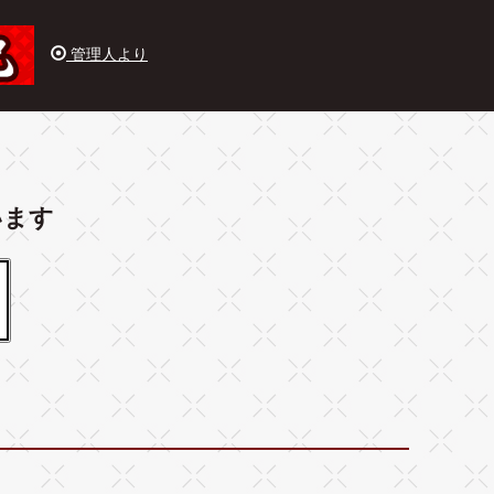
管理人より
います