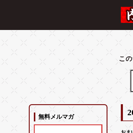
この
2
無料メルマガ
おま