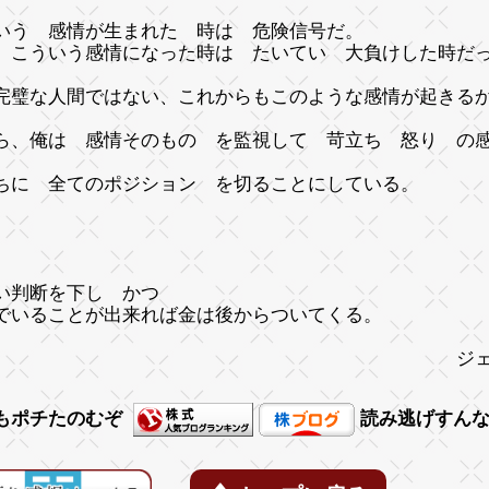
いう 感情が生まれた 時は 危険信号だ。
 こういう感情になった時は たいてい 大負けした時だ
完璧な人間ではない、これからもこのような感情が起きる
ら、俺は 感情そのもの を監視して 苛立ち 怒り の
ちに 全てのポジション を切ることにしている。
い判断を下し かつ
でいることが出来れば金は後からついてくる。
ジェシー・リバ
もポチたのむぞ
読み逃げすん