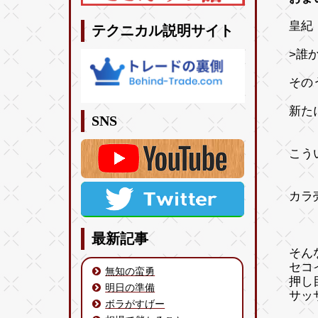
皇紀 
テクニカル説明サイト
>誰
その
新た
SNS
こう
カラ
最新記事
そん
セコ
無知の蛮勇
押し
明日の準備
サッ
ボラがすげー