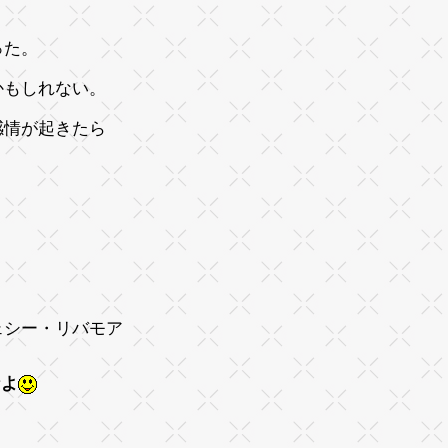
った。
かもしれない。
感情が起きたら
モア
なよ