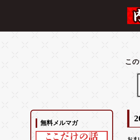
この
2
無料メルマガ
おま