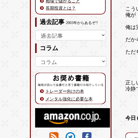
相場で儲かること
長期投資とは？
こう
俺が
過去記事
2003年からあるぞ!!
俺は
だか
コラム
ただ
正し
冷静
トレーダー向けの本
メンタル強化に必要な本
今日