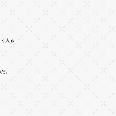
こく入る
のだ。