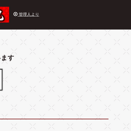
管理人より
います