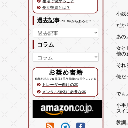
相場で儲かること
長期投資とは？
小銭
過去記事
2003年からあるぞ!!
だか
あの
コラム
女と
他の
それ
俺だ
トレーダー向けの本
メンタル強化に必要な本
でも
小手
スイ
教訓