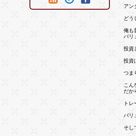
アン
どう
俺も
バリ
投資
投資
つま
こん
だか
トレ
バリ
そし