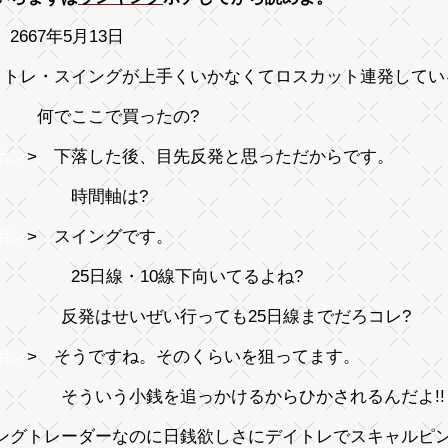
2667年5月13日
イトレ・スイングが上手くいかなくてロスカット連発してい
 何でここで買ったの?
ポン
> 下落した後、目先反発と思っただからです。
> 時間軸は?
ポン
> スイングです。
 25日線・10線下向いてるよね?
発はせいぜい行っても25日線までだろコレ?
ポン
> そうですね。そのくらいを狙ってます。
ういう小銭を追っかけるからひかされるんだよ!!
ングトレーダーなのに日銭欲しさにデイトレでスキャルピ