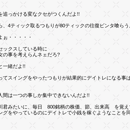
を追っかける変なクセがつくんだよ!!
ら、4ティック取るつもりが80ティックの往復ビンタ喰らうん
よぉ・・・・・
セックスしている時に
女の事を考えらんネェだろ?
と一緒だよ!!
ってスイングをやったつもりが結果的にデイトレになる事は
人間は一つの事しか集中できないんだよ!!
川君みたいに、毎日 800銘柄の株価、節、出来高 を覚
ングをやっているのにデイトレで小銭を稼ぐようなことを
。