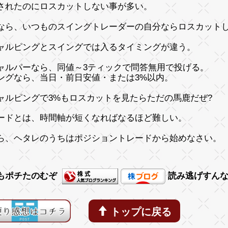
されたのにロスカットしない事が多い。
なら、いつものスイングトレーダーの自分ならロスカット
ャルピングとスイングでは入るタイミングが違う。
ャルパーなら、同値～3ティックで問答無用で投げる。
ングなら、当日・前日安値・または3%以内。
ャルピングで3%もロスカットを見たらただの馬鹿だぜ?
ードとは、時間軸が短くなればなるほど難しい。
ら、ヘタレのうちはポジショントレードから始めなさい。
もポチたのむぞ
読み逃げすん
トップに戻る