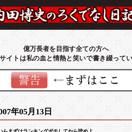
億万長者を目指す全ての方へ
サイトは私の血と情熱と笑いで書き綴って
007年05月13日
いらまずは
ランキング
ポチしてから読めよ。