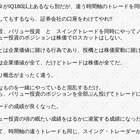
タがIQ180以上あるなら別だが、違う時間軸のトレードを同時
してもするなら、証券会社の口座をわけてやれ!!
昔、バリュー投資 と スイングトレードを同時にやって
ュー投資のポジションは株価でロスカットはしない。
とは企業価値に賭ける行為であり、投機とは株価変動に
は企業価値が全て、だけどトレードは株価が全てだ。
り概念がまったく違う。
なものを一緒にやっていると混乱するだけ。
ら、バリュー投資のポジションを全部ぶん投げてトレード
ードの成績が良くなった。
ュー投資の頃の眠たい成績をはるかに凌駕する成績になっ
て、時間軸の違うトレードも同じ、スイング・トレーダー