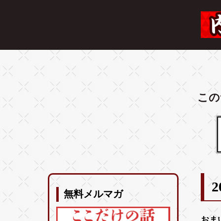
この
2
無料メルマガ
おま