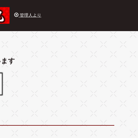
管理人より
います