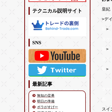
皇紀 
テクニカル説明サイト
>デ
私
>
タケ
SNS
私
タケ
私
>
反
最新記事
タケ
無知の蛮勇
私
そ
明日の準備
ボラがすげー
スイ