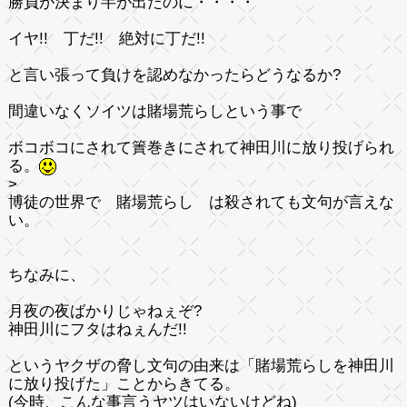
勝負が決まり半が出たのに・・・・
イヤ!! 丁だ!! 絶対に丁だ!!
と言い張って負けを認めなかったらどうなるか?
間違いなくソイツは賭場荒らしという事で
ボコボコにされて簀巻きにされて神田川に放り投げられ
る。
>
博徒の世界で 賭場荒らし は殺されても文句が言えな
い。
ちなみに、
月夜の夜ばかりじゃねぇぞ?
神田川にフタはねぇんだ!!
というヤクザの脅し文句の由来は「賭場荒らしを神田川
に放り投げた」ことからきてる。
(今時、こんな事言うヤツはいないけどね)