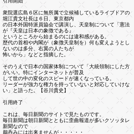
引用開始
衆院選広島６区に無所属で立候補しているライブドアの
堀江貴文社長は６日、東京都内
の日本外国特派員協会で講演し、天皇制について「憲法
が『天皇は日本の象徴である』
というところから始まるのには違和感がある。
歴代の首相や内閣が（象徴天皇制を）何も変えようとし
ないのは多分、右翼の人たちが
怖いから」などと指摘した。
そのうえで日本の国家体制について「大統領制にした方
がいい。特にインターネットが普及
して世の中の変化のスピードが速くなっている。
リーダーが強力な権力を持っていないと対応していけな
い」と語った。【谷川貴史】
引用終了
これは、毎日新聞のサイトで見たものです。
毎日新聞は朝日新聞とともに
歪曲報道が多いクソッタレ
新聞
なので
鵜呑みには出来ませんが・・・・・