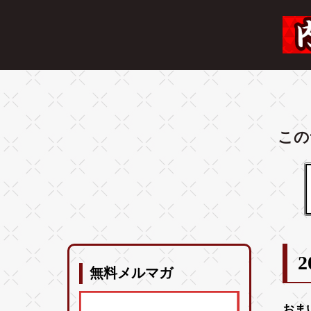
この
2
無料メルマガ
おま