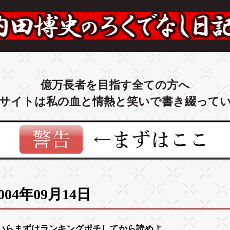
億万長者を目指す全ての方へ
サイトは私の血と情熱と笑いで書き綴って
004年09月14日
いらまずは
ランキング
ポチしてから読めよ。