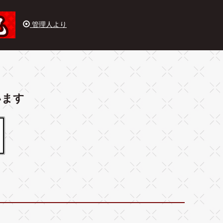
管理人より
います