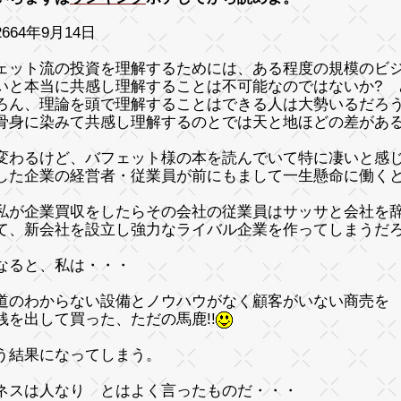
664年9月14日
ェット流の投資を理解するためには、ある程度の規模のビ
いと本当に共感し理解することは不可能なのではないか? 
ろん、理論を頭で理解することはできる人は大勢いるだろ
骨身に染みて共感し理解するのとでは
天と地
ほどの差があ
変わるけど、バフェット様の本を読んでいて特に凄いと感
した企業の経営者・従業員が前にもまして一生懸命に働く
私が企業買収をしたらその会社の従業員はサッサと会社を
て、新会社を設立し強力なライバル企業を作ってしまうだ
なると、私は・・・
道のわからない設備とノウハウがなく顧客がいない商売を
銭を出して買った、
ただの馬鹿!!
う結果になってしまう。
ネスは人なり
とはよく言ったものだ・・・