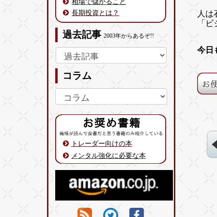
相場で儲かること
長期投資とは？
人は
「ビ
過去記事
2003年からあるぞ!!
今日
コラム
トレーダー向けの本
メンタル強化に必要な本