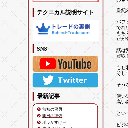
皇紀2
テクニカル説明サイト
バフ
でな
もち
だが
SNS
話は
買収
もし
そし
そう
最新記事
使い
高い
無知の蛮勇
とい
明日の準備
ボラがすげー
ビジ