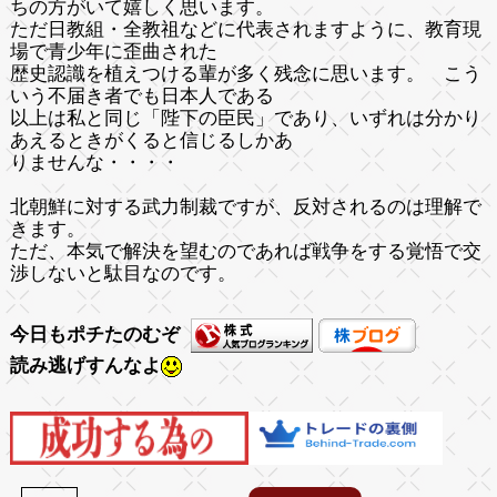
ちの方がいて嬉しく思います。
ただ日教組・全教祖などに代表されますように、教育現
場で青少年に歪曲された
歴史認識を植えつける輩が多く残念に思います。 こう
いう不届き者でも日本人である
以上は私と同じ「陛下の臣民」であり、いずれは分かり
あえるときがくると信じるしかあ
りませんな・・・・
北朝鮮に対する武力制裁ですが、反対されるのは理解で
きます。
ただ、本気で解決を望むのであれば
戦争をする覚悟
で交
渉しないと駄目なのです。
今日もポチたのむぞ
読み逃げすんなよ