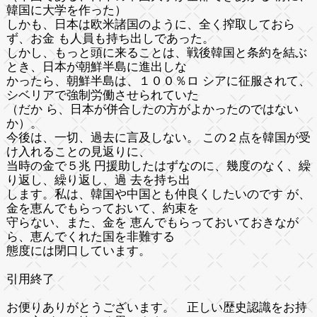
韓国に大学を作った）
しかも、日本は欧米諸国のように、全く搾取しておら
ず、お金 も人員も持ち出しであった。
しかし、もっと頭に来ることは、戦後韓国と条約を結ぶ
とき、日本が朝鮮半島に進出しな
かったら、朝鮮半島は、１００％ロ シアに征服されて、
シベリアで強制労働させられていた
（だか ら、日本が併合したの方がよかったのではない
か）。
今後は、一切、過去に言及しない。 この２点を韓国が受
け入れることの見返りに、
当時の金で５兆 円援助したはずなのに、幾度のなく、繰
り返し、繰り返し、過 去を持ち出
します。私は、韓国や中国とも仲良くしたいのです が、
金を恵んでもらっておいて、約束を
守らない、また、金を 恵んでもらっておいておきなが
ら、恵んでくれた国を非難する
態度には閉口しています。
引用終了
お便りありがとうございます。 正しい歴史認識をお持