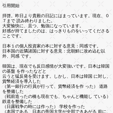
引用開始
拝啓。昨日より貴殿の日記にはまっています。現在、０
７まで 読み終わりました。
大変愉快に、且つ、勉強になっています。
好感が持てましたのは、はっきりものをいってくださる
ことです。
日本１の個人投資家の本に対する意見：同感です。
日本国の近隣諸国に対する意見：北朝鮮に攻め込む以
外、同感 です。
韓国は、現在でも反日感情が大変強いです。日本は韓国
の基盤 を作ったなどと
云うと猛反発を受けます。しかし、日本は韓国 に対し、
貨幣経済を導入した
（第一銀行の行員が行って、貨幣経済を作 った） 道路
を整備した
（戦前造ったの橋も現在でも、ちゃんと機能し ている）
鉄道を整備した
（日露戦争の時には作った） 学校を作った
（本国である、日本の帝国大学が全部できあがる 前に、