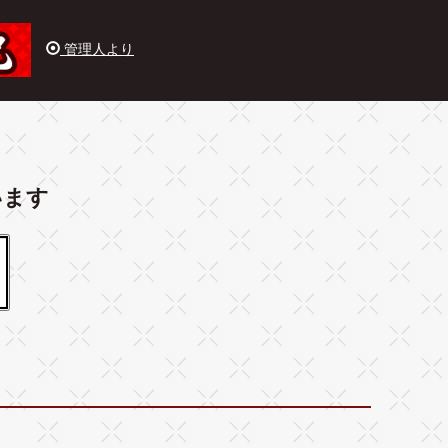
管理人より
います