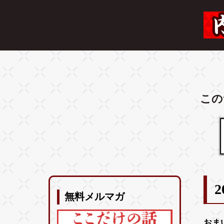
この
2
無料メルマガ
おま