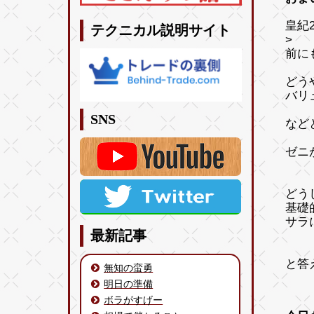
皇紀2
テクニカル説明サイト
>
前に
どう
バリ
SNS
など
ゼニ
どう
基礎
サラ
最新記事
と答
無知の蛮勇
明日の準備
ボラがすげー