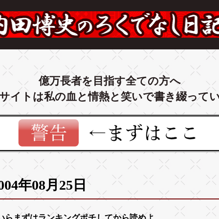
億万長者を目指す全ての方へ
サイトは私の血と情熱と笑いで書き綴って
004年08月25日
いらまずは
ランキング
ポチしてから読めよ。