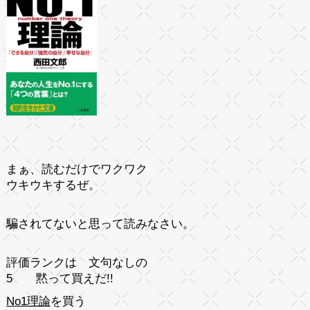
まぁ、読むだけでワクワク
ウキウキするぜ。
騙されてな
いと思って読みなさい。
評価ランクは 文句なしの
5
黙って買えだ!!
No1理論
を買う