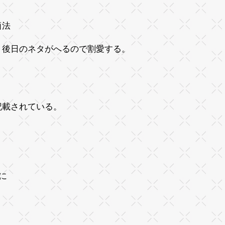
価法
り後日のネタがへるので割愛する。
記載されている。
。
に
。