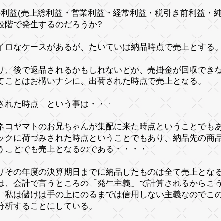
の利益(売上総利益・営業利益・経常利益・税引き前利益・
段階で発生するのだろうか?
イロなケースがあるが、たいていは納品時点で売上とする
り、後で返品されるかもしれないとか、売掛金が回収でき
てことはお構いナシに、出荷された時点で売上となる。
された時点 という事は・・・
ネコヤマトのお兄ちゃんが集配に来た時点ということでも
ックに荷づみされた時点ということでもあり、納品先の商
うことでも売上となるのである・・・・
りその年度の決算期日までに納品したものは全て売上とな
は、会計で言うところの
「発生主義」
で計算されるからこ
、私は儲けは手の上にのるまでは信用しない主義なのでこ
分析することにしている。