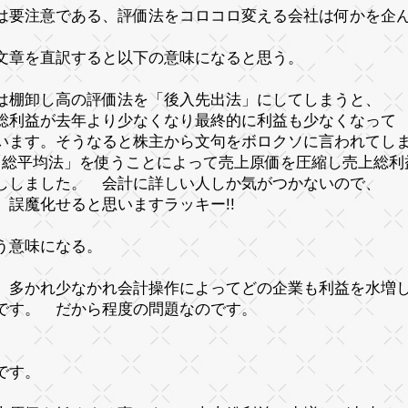
は要注意である、評価法をコロコロ変える会社は何かを企
文章を直訳すると以下の意味になると思う。
は棚卸し高の評価法を「後入先出法」にしてしまうと、
総利益が去年より少なくなり最終的に利益も少なくなって
います。そうなると株主から文句をボロクソに言われてし
｢総平均法」を使うことによって売上原価を圧縮し売上総利
ししました。 会計に詳しい人しか気がつかないので、
、誤魔化せると思いますラッキー!!
う意味になる。
、多かれ少なかれ会計操作によってどの企業も利益を水増
です。 だから程度の問題なのです。
です。