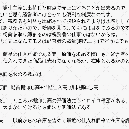
、発生主義は出荷した時点で売上にすることが出来るので
たいと思う経営者にはとっても便利な制度なのです。
て、税務署も利益を圧縮されて脱税されるよりは水増しし
はありがたいので、粉飾を見つけてもには目をつぶるの
に粉飾を取り締まるのは税務署の仕事ではないからね。
り、売上なんてモノは経営者の裁量(胸先三寸)でどうにで
、商品の仕入れ値である売上原価を求める際にも、経営者の
 仕入れてきた商品は売れてなくなるか、在庫となるかの
原価を求める数式は
原価=期首棚卸し高+当期仕入高-期末棚卸し高
る。 ところが
棚卸し高
の評価法にもイロイロ種類がある
、大まかに分けると
原価法
と
低価法
である。
価法
以前からの在庫を含めて最近の仕入れ価格で在庫を