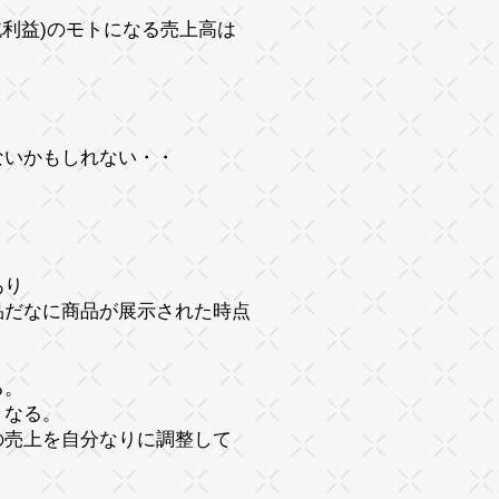
純利益)のモトになる売上高は
。
ないかもしれない・・
あり
品だなに商品が展示された時点
る。
うなる。
の売上を自分なりに調整して