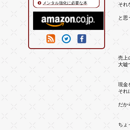
メンタル強化に必要な本
それ
と思
売上
大嘘
現金
それ
だか
ちょ