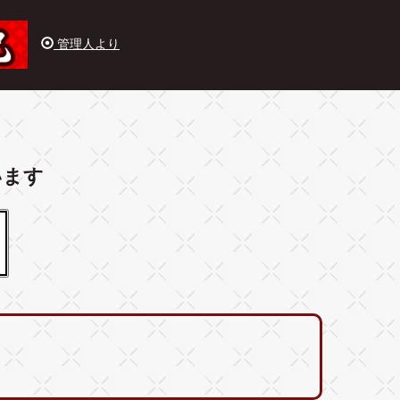
管理人より
います