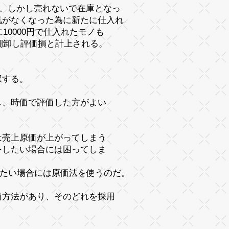
る、しかし売れないで在庫となっ
気がなくなった為に新たに仕入れ
10000円で仕入れたモノも
棚卸し評価
損
と計上される。
択する。
し、時価で評価した方がよい
は売上原価が上がってしまう
をしたい場合には困ってしま
る。
したい場合には原価法を使うのだ。
価方法があり、そのどれを採用
。