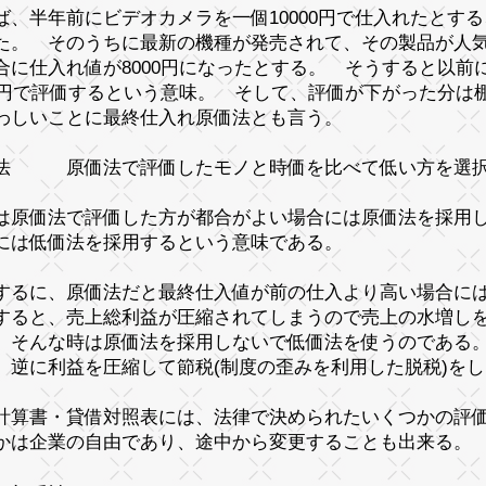
ば、半年前にビデオカメラを一個10000円で仕入れたとす
た。 そのうちに最新の機種が発売されて、その製品が人
合に仕入れ値が8000円になったとする。 そうすると以前に
00円で評価するという意味。 そして、評価が下がった分は
わしいことに
最終仕入れ原価法
とも言う。
価法
原価法で評価したモノと時価を比べて低い方を選
は原価法で評価した方が都合がよい場合には原価法を採用
には低価法を採用するという意味である。
するに、原価法だと最終仕入値が前の仕入より高い場合に
すると、売上総利益が圧縮されてしまうので
売上の水増し
 そんな時は原価法を採用しないで低価法を使うのであ
、逆に利益を圧縮して節税(制度の歪みを利用した脱税)を
計算書・貸借対照表には、法律で決められたいくつかの評
かは企業の自由であり、途中から変更することも出来る