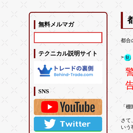
無料メルマガ
都合
テクニカル説明サイト
>
SNS
「棚
さて
いう