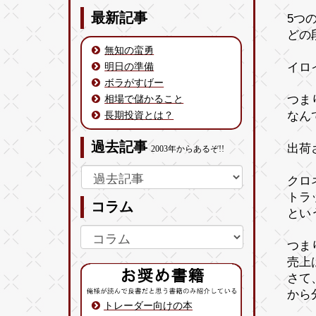
最新記事
5つ
どの
無知の蛮勇
明日の準備
イロ
ボラがすげー
相場で儲かること
つま
長期投資とは？
なん
過去記事
出荷
2003年からあるぞ!!
クロ
トラ
コラム
とい
つま
売上
さて
から
トレーダー向けの本