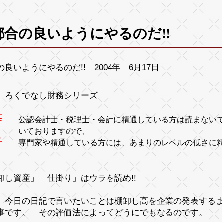
都合の良いようにやるのだ!!
の良いようにやるのだ!! 2004年 6月17日
ろくでなし財務シリーズ
警
公認会計士・税理士・会計に精通している方は読まない
いておりますので、
告
専門家や精通している方には、あまりのレベルの低
卸し資産」「仕掛り」はウラを読め!!
、今日の日記で言いたいことは
棚卸し高
を企業の発表する
事です。
その評価法によってどうにでもなるのです。