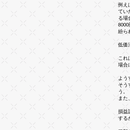
例え
てい
る場
80
紛ら
低
これ
場合
よう
そう
う。
また
損益
する