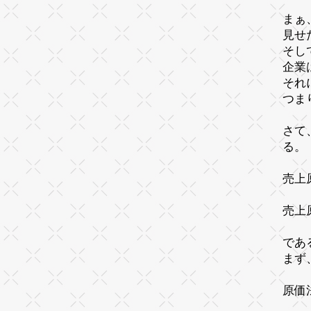
まぁ
見せ
そし
企業
それ
つま
さて
る。
売上
売上
であ
まず
原