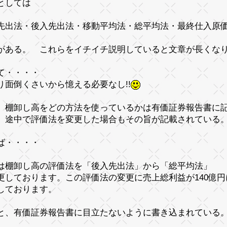
としては
先出法・後入先出法・移動平均法・総平均法・最終仕入原
がある。 これらをイチイチ説明していると文章が長くな
て・・・・
り面倒くさいから憶える必要なし!!
、棚卸し高をどの方法を使っているかは有価証券報告書に
、途中で評価法を変更した場合もその旨が記載されている
ば・・・・
は棚卸し高の評価法を「後入先出法」から「総平均法」
更しております。この評価法の変更に売上総利益が140億円
しております。
と、有価証券報告書に
目立たないように
書き込まれている