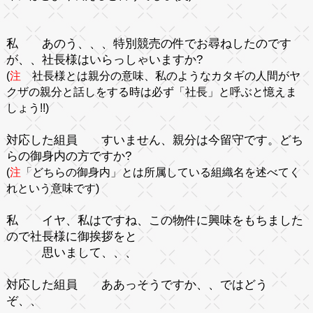
私
あのう、、、特別競売の件でお尋ねしたのです
が、、社長様はいらっしゃいますか?
(
注
社長様とは親分の意味、私のようなカタギの人間がヤ
クザの親分と話しをする時は必ず「社長」と呼ぶと憶えま
しょう!!)
対応した組員
すいません、親分は今留守です。どち
らの御身内の方ですか?
(
注
「どちらの御身内」とは所属している組織名を述べてく
れという意味です)
私
イヤ、私はですね、この物件に興味をもちました
ので社長様に御挨拶をと
思いまして、、、
対応した組員
ああっそうですか、、ではどう
ぞ、、