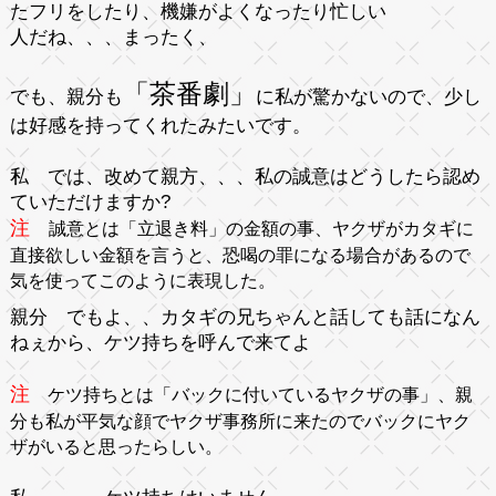
たフリをしたり、機嫌がよくなったり忙しい
人だね、、、まったく、
「茶番劇」
でも、親分も
に私が驚かないので、少し
は好感を持ってくれたみたいです。
私
では、改めて親方、、、私の誠意はどうしたら認め
ていただけますか?
注
誠意とは「立退き料」の金額の事、ヤクザがカタギに
直接欲しい金額を言うと、恐喝の罪になる場合があるので
気を使ってこのように表現した。
親分
でもよ、、カタギの兄ちゃんと話しても話になん
ねぇから、ケツ持ちを呼んで来てよ
注
ケツ持ちとは「バックに付いているヤクザの事」、親
分も私が平気な顔でヤクザ事務所に来たのでバックにヤク
ザがいると思ったらしい。