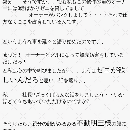
親分
そうですか、、でも私もこの物件の前のオーナ
ーには3億ばかりゼニを貸してまして
オーナーがパンクしまして・・・・それで仕
方なくここを占有しているんです。
と
いうような事を延々と語り始めたのです、、
嘘つけ!! オーナーとグルになって競売妨害をしている
だけだろ!!
ゼニが欲
と私は心の中で叫びましたが、、、ようは
しいんだろ
と思い、話を遮り、、
私
社長!!ざっくばらんな話をしましょう・・いか
ほどで立ち退いていただけるのですか?
不動明王様
そうしたら、親分の顔がみるみる
の顔に