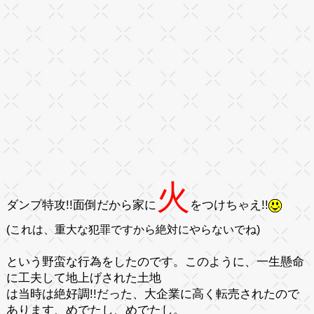
火
ダンプ特攻!!面倒だから家に
をつけちゃえ!!
(これは、重大な犯罪ですから絶対にやらないでね)
という野蛮な行為をしたのです。このように、
一生懸命
に工夫
して地上げされた土地
は当時は
絶好調!!
だった、
大企業
に高く転売されたので
あります、めでたし、めでたし。