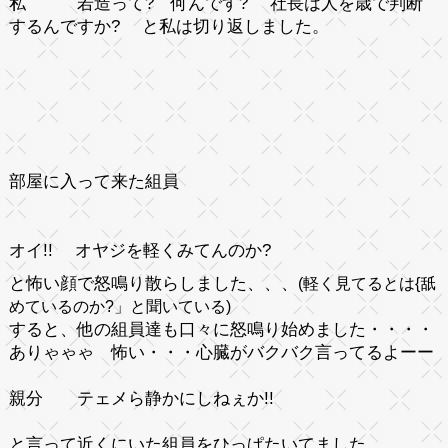
私
若造って? 何んです? 社長は人を歳で判断
するんですか?
と私は切り返しました。
部屋に入って来た組員
オイ!! オヤジを軽くみてんのか?
と怖い顔で怒鳴り散らしました、、、
(軽く見てるとは{舐
めているのか?」と聞いている)
すると、他の組員達も口々に怒鳴り始めました・・・・
ありゃゃゃ 怖い・・・心臓がバクバク言ってるよーー
親分
テェメら静かにしねぇか!!
と言って近くにいた組員をひっぱたいてました。