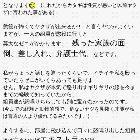
となります
(これだからカタギは性質が悪いと以前ヤク
ザに言われた事がある)
懲役が怖くてヤクザが出来るか!! と言うヤツがよくい
ますが、一人の組員が懲役に行くと
残った家族の面
莫大なゼニがかかります。
倒、差し入れ、弁護士代、
などです。
私がちょっと
話しを遮った
くらいで、イチイチ私を殴っ
ていたらゼニがいくらあっても足りま
せん。私は
ヤクザが本気で怒り出すギリギリの線
を今ま
までの経験で知っていたから、
組員達が怒鳴りちらしても別に驚かなかったのです。
(今までの経験と動物的感で、危ないヤツを見抜く才能が私
は普通の人より優れてるみたいです。)
ようするに、部屋に飛び込んで口々に怒鳴り出した組員
エキストラ