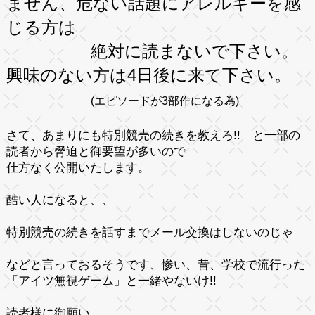
ません、危ない話題にアレルギーを感
じる方は
絶対に読まないで下さい。
興味のない方は4日後に来て下さい。
(エピソードが3部作になる為)
さて、あまりにも
特別競売の続きを教えろ!!
と一部の
読者から
脅迫
と
御要望
が多いので
仕方なく公開いたします。
酷い人になると、、
特別競売の続きを話すまでメール交換はしないのじゃ
などと言っておるそうです、惨い、昔、学校で流行った
「アイツ無視ゲーム」
と一緒やないけ!!
読者様に御願い