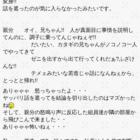
変身!!
話を遮ったのが気に入らなかったみたいです。
親分
オイ、兄ちゃん!! 人が真面目に事情を説明し
てんのに、調子に乗ってんじゃねぇぞ!!
だいたい、カタギの兄ちゃんがノコノコ一人
でやってきて
ゼニを出すから出て行ってくれだぁ?ふざけ
んな!!
テメェみたいな若造じゃ話になんねぇから、
とっとと帰れ!!
ありゃゃゃ 怒っちゃったよ・・・
ヤッパリ話を遮ってを結論を切り出したのはマズかった
ね
そして、親分の怒鳴り声に反応した組員達が隣の部屋か
ら飛びこんで来ました・・
ありゃゃゃ怖いねぇ・・・