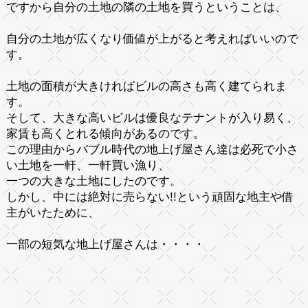
ですから自分の土地の
隣の土地
を買うということは、
自分の土地が広くなり価値が上がると考えればいいので
す。
土地の面積が大きければビルの高さも高く建てられま
す。
そして、大きな高いビルは
優良なテナント
が入り易く、
家賃も高くとれる
傾向があるのです。
この理由からバブル時代の
地上げ屋さん達
は必死で小さ
い土地を一軒、一軒買い漁り、
一つの大きな土地にしたのです。
しかし、
中には絶対に売らない!!という
頑固な地主
や
借
主
がいたために、
一部の短気な地上げ屋さんは・・・・