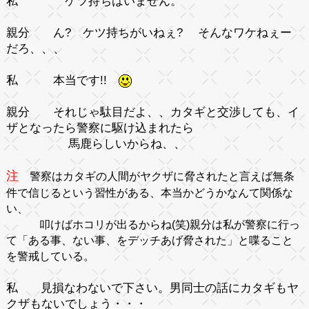
私
ケツ持ちはいません。
親分
ん?
ケツ持ちがいねぇ? そんなワケねぇー
だろ、、、
私
本当です!!
親分
それじゃ駄目だよ、、カタギと交渉しても、イ
ザとなったら警察に駆け込まれたら
馬鹿らしいからね、、
注
警察はカタギの人間がヤクザに脅されたと言えば無条
件で信じるという習性がある、本当かどうかなんて関係な
い、
叩けばホコリが出るからね(笑)親分は私が警察に行っ
て「ある事、ない事、をデッチあげ脅された」と喋ること
を警戒している。
私
見損なわないで下さい。男同士の話にカタギもヤ
クザもないでしょう・・・