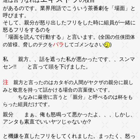
達は言うなれば
の役目
があるのです。業界用語でこういう茶番劇を
「場面」
と
呼びます。
そして、親分が怒り出したフリをした時に組員が一緒に
怒るフリをするのを
「場面を読んで行動する」
と言います。
(全国の任侠団体
バラ
の皆様、脅しのテクを
してゴメンなさい
)
私
親
方、、話を遮った私が悪かったです、、スンマ
セン!!
と言って頭を下げました。
注
親方と言ったのはカタギの人間がヤクザの親分に親し
みと敬意を持って話かける場合の言葉使いです。
ちなみに厳密に言うと「親分」と呼べるのは杯をも
らった組員だけです。
親分
まぁ、俺も怒鳴って悪かったよ、、、しかし、
アンタも素直でいいヤツじゃないか?
と機嫌を直したフリをしてくれました。
まったく、怒っ