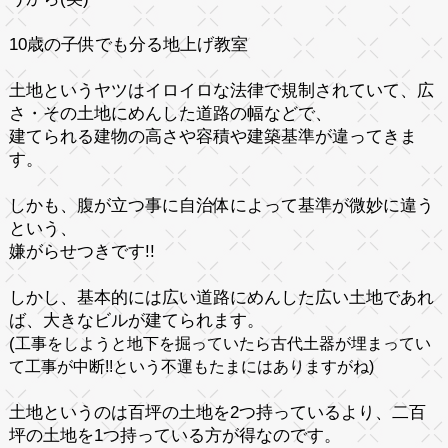
10歳の子供でも分る地上げ教室
土地というヤツはイロイロな法律で規制されていて、広
さ・その土地にめんした道路の幅などで、
建てられる建物の高さや容積や
建築基準
が違ってきま
す。
しかも、腹が立つ事に自治体によって基準が微妙に違う
という、
嫌がらせつきです!!
しかし、基本的には
広い道路
にめんした
広い土地
であれ
ば、
大きなビル
が建てられます。
(
工事をしようと地下を掘っていたら古代土器が埋まってい
て工事が中断!!という不運もたまにはありますがね)
土地というのは
百坪の土地を2つ
持っているより、
二百
坪の土地を1つ
持っている方が得なのです。