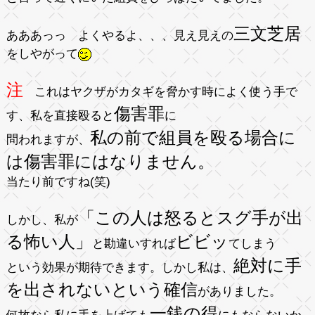
三文芝居
あああっっ よくやるよ、、、見え見えの
をしやがって
注
これはヤクザがカタギを脅かす時によく使う手で
傷害罪
す、私を直接殴ると
に
私の前で組員を殴る場合に
問われますが、
は傷害罪にはなりません。
当たり前ですね(笑)
「この人は怒るとスグ手が出
しかし、私が
る怖い人」
ビビッ
と勘違いすれば
てしまう
絶対に手
という効果が期待できます。しかし私は、
を出されないという確信
がありました。
一銭の得