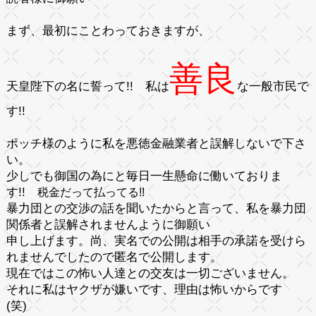
まず、最初にことわっておきますが、
善良
天皇陛下
の名
に誓って!! 私は
な一般市民で
す!!
ポッチ様のように私を
悪徳金融業者
と誤解しないで下さ
い。
少しでも御国の為にと毎日一生懸命に働いておりま
す!!
税金だって払ってる!!
暴力団との交渉の話を聞いたからと言って、私を
暴力団
関係者
と誤解されませんように御願い
申し上げます。尚、実名での公開は相手の承諾を受けら
れませんでしたので匿名で公開します。
現在ではこの怖い人達との交友は一切ございません。
それに私はヤクザが嫌いです、理由は怖いからです
(笑)