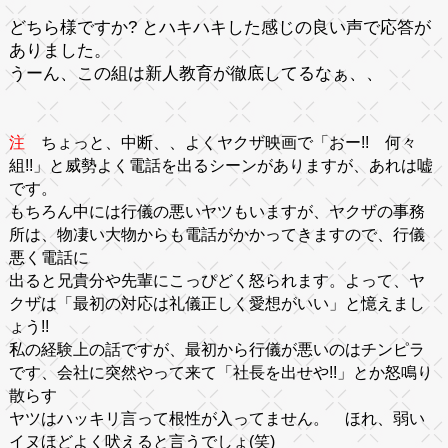
どちら様ですか?
とハキハキした感じの良い声で応答が
ありました。
うーん、この組は
新人教育
が徹底してるなぁ、、
注
ちょっと、中断、、よくヤクザ映画で「おー!! 何々
組!!」と威勢よく電話を出るシーンがありますが、あれは嘘
です。
もちろん中には行儀の悪いヤツもいますが、ヤクザの事務
所は、物凄い大物からも電話がかかってきますので、行儀
悪く電話に
出ると兄貴分や先輩にこっぴどく怒られます。よって、ヤ
クザは「最初の対応は礼儀正しく愛想がいい」と憶えまし
ょう!!
私の経験上の話ですが、最初から行儀が悪いのはチンピラ
です、会社に突然やって来て「社長を出せや!!」とか怒鳴り
散らす
ヤツはハッキリ言って根性が入ってません。 ほれ、弱い
イヌほどよく吠えると言うでしょ(笑)