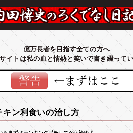
億万長者を目指す全ての方へ
サイトは私の血と情熱と笑いで書き綴って
チキン利食いの治し方
いらまずは
ランキング
ポチしてから読めよ。