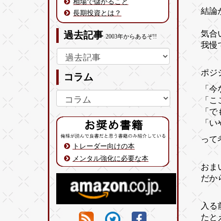
相場で儲かること
結論
長期投資とは？
気合
過去記事
2003年からあるぞ!!
我慢
ポジ
コラム
「今
「こ
「で
「い
って
トレーダー向けの本
メンタル強化に必要な本
おま
だか
入る
たと