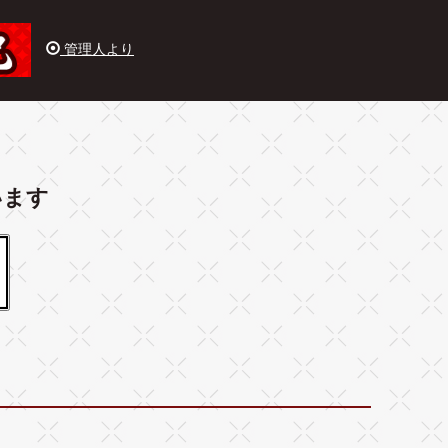
管理人より
います