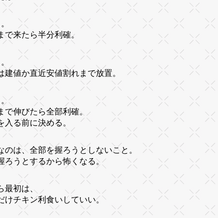
目。
まで来たら半分利確。
目。
は建値か直近安値割れまで放置。
目。
まで伸びたら全部利確。
を入る前に決める。
なのは、全部を握ろうとしないこと。
握ろうとするから怖くなる。
ら最初は、
だけチキン利食いしていい。