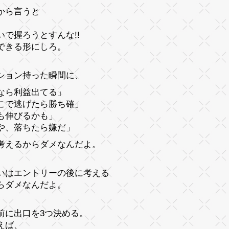
から言うと
いで握ろうとすんな!!
できる形にしろ。
ション持った瞬間に、
なら利益出てる」
こで逃げたら勝ち確」
も伸びるかも」
や、落ちたら嫌だ」
考えるからダメなんだよ。
いはエントリーの後に考える
らダメなんだよ。
前に出口を3つ決める。
えば、