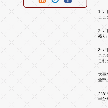
1つ
ここ
2つ
残り
3つ
ここ
これ
大事
全部
だか
半分