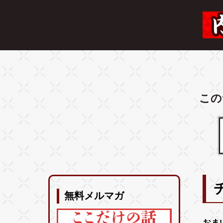
この
無料メルマガ
おま