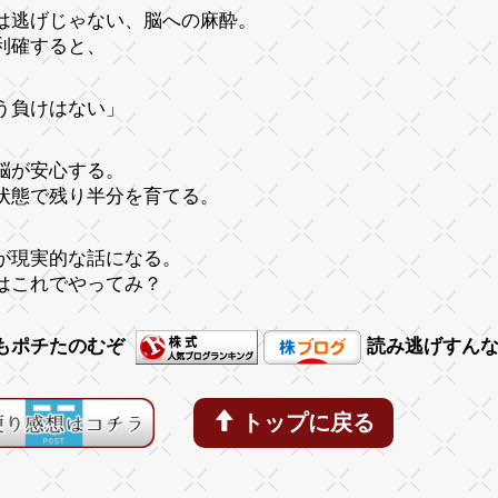
は逃げじゃない、脳への麻酔。
利確すると、
う負けはない」
脳が安心する。
状態で残り半分を育てる。
が現実的な話になる。
はこれでやってみ？
もポチたのむぞ
読み逃げすん
トップに戻る