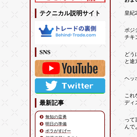
皇紀2
テクニカル説明サイト
ポジ
チキ
SNS
どう
と途
ヘッ
これ
ディ
最新記事
無知の蛮勇
って
明日の準備
んで
ボラがすげー