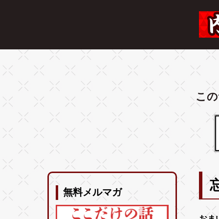
この
無料メルマガ
おま