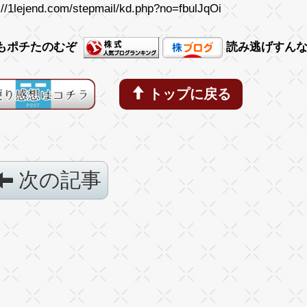
://1lejend.com/stepmail/kd.php?no=fbulJqOi
もポチたのむぞ
読み逃げすん
トップに戻る
次の記事