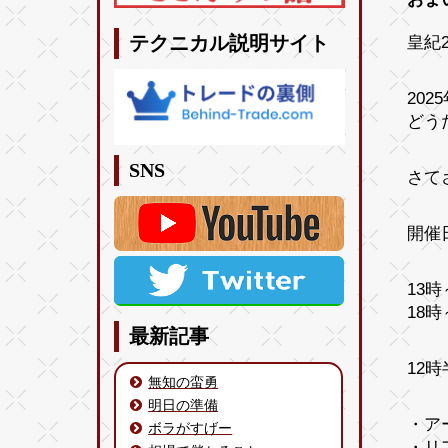
皇紀2
テクニカル説明サイト
20
どう
SNS
さて
開催
13
18
最新記事
12
無知の蛮勇
明日の準備
・ア
ボラがすげー
・リ