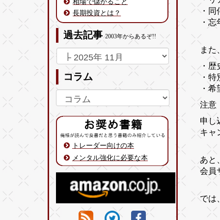
相場で儲かること
・同
長期投資とは？
・忘
過去記事
2003年からあるぞ!!
また
・歴
コラム
・特
・希
注意
申し
キャ
トレーダー向けの本
メンタル強化に必要な本
あと
会員
では