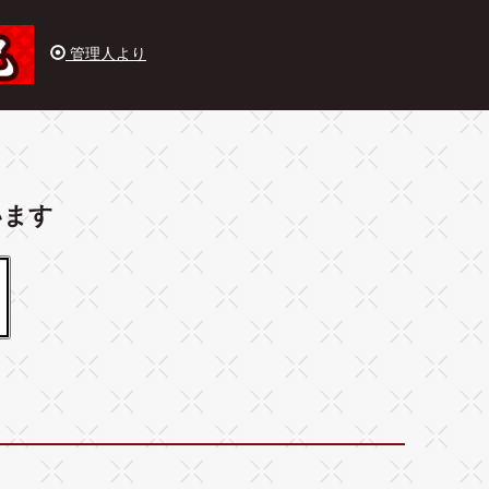
管理人より
います