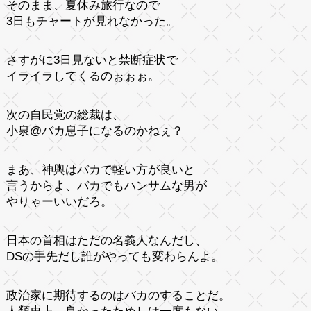
そのまま、夏休み旅行なので
3日もチャートが見れなかった。
さすがに3日見ないと禁断症状で
イライラしてくるのぉぉぉ。
次の自民党の総裁は、
小泉@バカ息子になるのかねぇ？
まあ、神輿はバカで軽い方が良いと
言うからよ、バカでもハンサムな男が
やりゃーいいだろ。
日本の首相はただの名義人なんだし、
DSの手先だし誰がやっても変わらんよ。
政治家に期待するのはバカのすることだ。