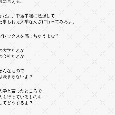
通に言える。
がだよ、中途半端に勉強して
た事もねぇ大学なんざに行ってみろよ。
プレックスを感じちゃうよな？
の大学だとか
の会社だとか
そんなもので
は決まらないよ？
大学と言ったところで
人も行っているものを
してどうするよ？