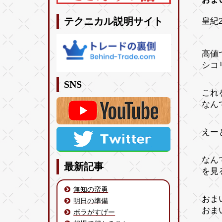
皇紀2
テクニカル説明サイト
高値
シコ
SNS
これ
なん
えー
なん
最新記事
を見
無知の蛮勇
おまい
明日の準備
おまい
ボラがすげー