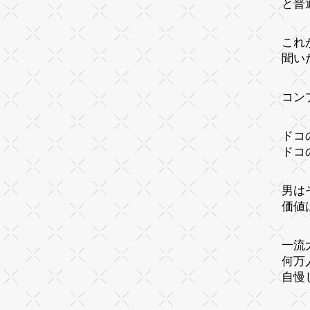
と普
これ
聞い
コン
ドコ
ドコ
男は
価値
一流
何万
自慢