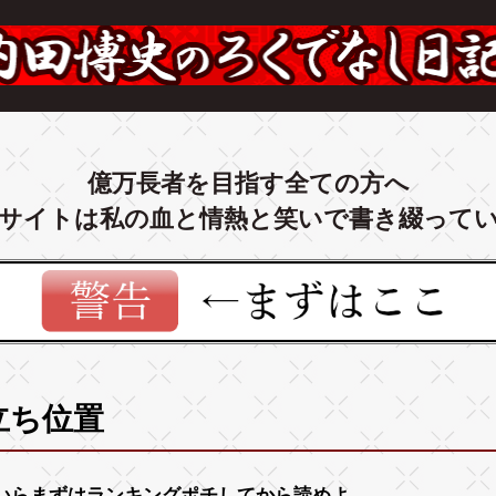
億万長者を目指す全ての方へ
サイトは私の血と情熱と笑いで書き綴って
立ち位置
いらまずは
ランキング
ポチしてから読めよ。