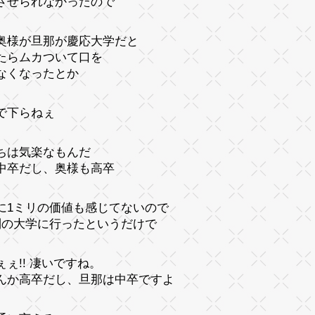
させられなかったので
奥様が旦那が慶応大学だと
たらムカついて口を
なくなったとか
で下らねぇ
ちは気楽なもんだ
中卒だし、奥様も高卒
に1ミリの価値も感じてないので
制の大学に行ったというだけで
ぇぇ!! 凄いですね。
んか高卒だし、旦那は中卒ですよ