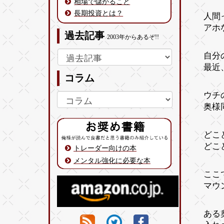
相場で儲かること
長期投資とは？
人間
アホ
過去記事
2003年からあるぞ!!
自分
最近
コラム
ウチ
奥様
どこ
どこ
トレーダー向けの本
メンタル強化に必要な本
ここ
マウ
ある