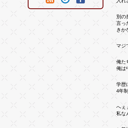
入れ
別の
言っ
きか
マジ
俺た
俺は
学歴
4年
へぇ
私な