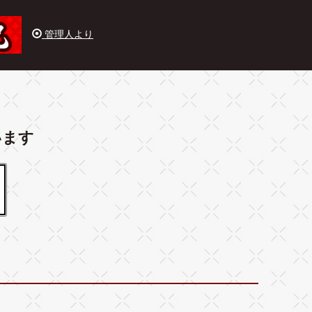
管理人より
います