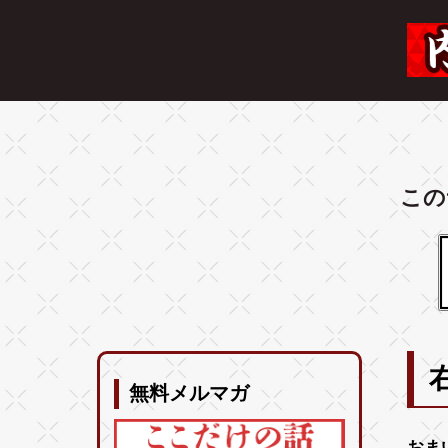
この
無料メルマガ
おま