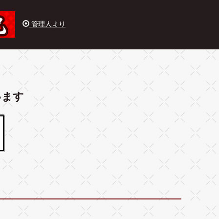
管理人より
います