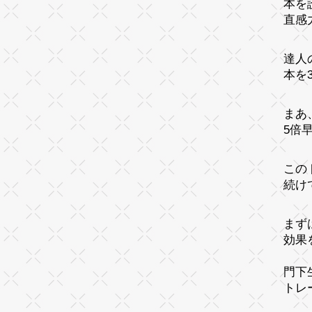
本を
直感
達人
本を
まあ
5倍
この
続け
まず
効果
門下
トレ