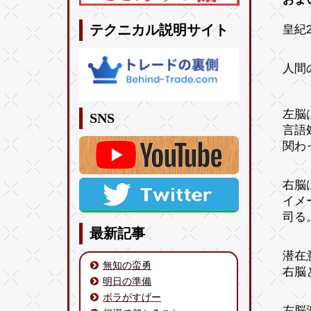
皇紀2
テクニカル説明サイト
人間
左脳
SNS
言語
関わ
右脳
イメ
司る
最新記事
潜在
無知の蛮勇
右脳
明日の準備
ボラがすげー
左脳