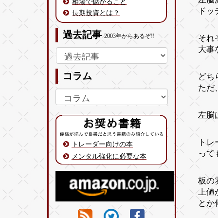
相場で儲かること
ドッ
長期投資とは？
過去記事
2003年からあるぞ!!
それ
大事
コラム
どち
ただ
左脳
トレ
トレーダー向けの本
って
メンタル強化に必要な本
板の
上値
とか