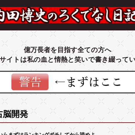
億万長者を目指す全ての方へ
サイトは私の血と情熱と笑いで書き綴って
右脳開発
いらまずは
ランキング
ポチしてから読めよ。