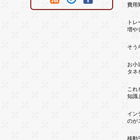
費用
トレ
増や
そう
お小
タネ
これ
知識
イン
のが
移動