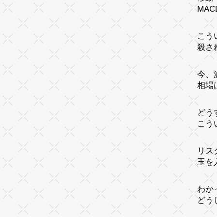
MA
こう
殺さ
今、
相場
どう
こう
リス
玉を
わか
どう