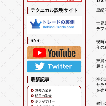
皇紀2
テクニカル説明サイト
世界
デフ
SNS
現時
年の
投資
超え
半分
最新記事
サラ
を売
無知の蛮勇
明日の準備
ボラがすげー
銀行