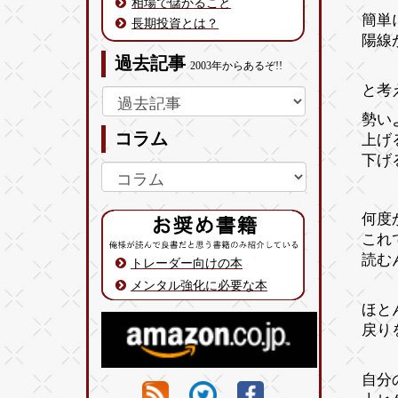
相場で儲かること
簡単
長期投資とは？
陽線
過去記事
2003年からあるぞ!!
と考
勢い
コラム
上げ
下げ
何度
これ
読む
トレーダー向けの本
メンタル強化に必要な本
ほと
戻り
自分