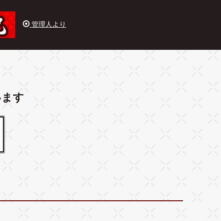
管理人より
います