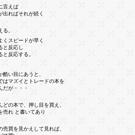
に言えば
が出ればそれが続く
える。
よくスピードが早く
ると反応し
ると反応する。
か酷い目にあうと、
ではマズイとトレードの本を
んだが・・・
んどの本で、押し目を買え、
を売れ と書いてあり
の売買を見かえして見れば、