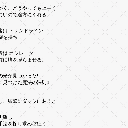
かく、どうやっても上手く
ないので途方にくれる。
者は トレンドライン
望を持ち
者は オシレーター
待に胸を膨らませる。
の光が見つかった!!
に見つけた魔法の法則!!
し、頻繁にダマシにあうと
失望し、
手法を探し求め彷徨う。