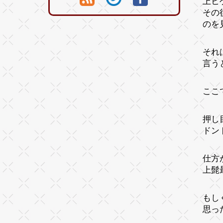
上ヒ
その
のを
それ
言う
ここ
押し
ドン
仕方
上髭
もし
思っ