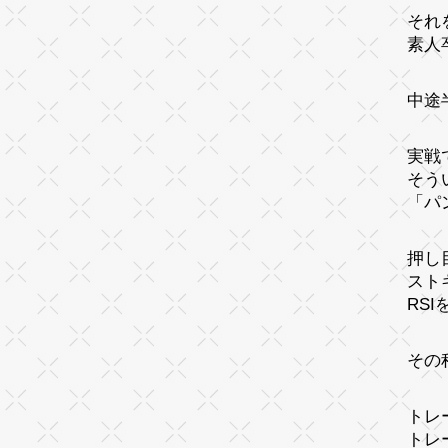
それ
素人
中途
実戦
そう
「パ
押し
スト
RS
その
トレ
トレ