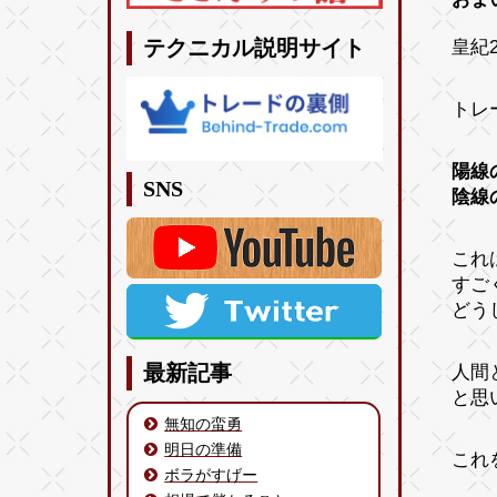
皇紀2
テクニカル説明サイト
トレ
陽線
SNS
陰線
これ
すご
どう
人間
最新記事
と思
無知の蛮勇
明日の準備
これ
ボラがすげー