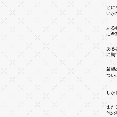
とに
いか
ある
に希
ある
に期
希望
つい
しか
また
他の