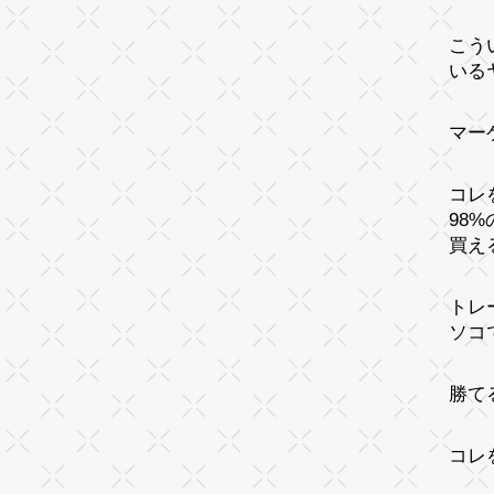
こう
いる
マー
コレ
98
買え
トレ
ソコ
勝て
コレ