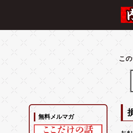
この
無料メルマガ
おま