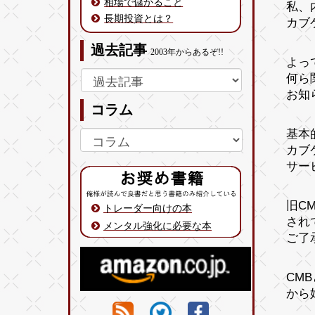
相場で儲かること
私、
長期投資とは？
カブ
過去記事
2003年からあるぞ!!
よっ
何ら
お知
コラム
基本
カブ
サー
旧C
トレーダー向けの本
され
メンタル強化に必要な本
ご了
CM
から