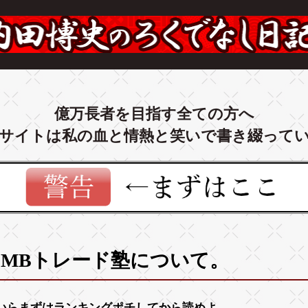
億万長者を目指す全ての方へ
サイトは私の血と情熱と笑いで書き綴って
CMBトレード塾について。
いらまずは
ランキング
ポチしてから読めよ。