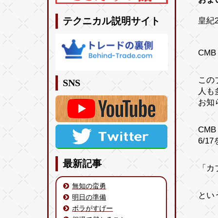
皇紀2
テクニカル説明サイト
CM
この
SNS
人も
お知
CM
6/
最新記事
「カ
無知の蛮勇
とい
明日の準備
ボラがすげー