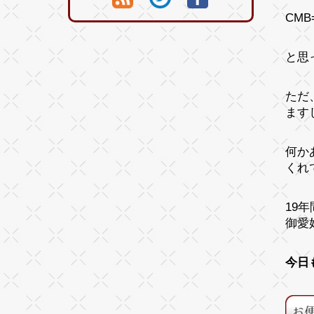
CMB
と思
ただ
ます
何か
くれ
19
御愛
今日