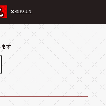
管理人より
います