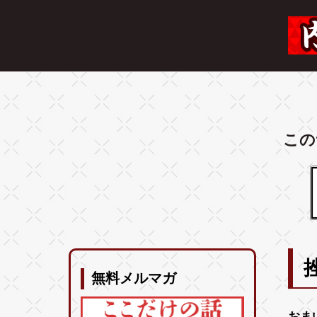
この
無料メルマガ
おま