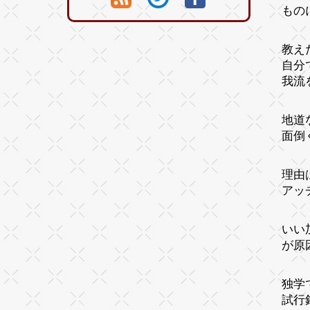
もの
教え
自分
我流
地道
面倒
理由
アッ
いい
が原
独学
試行