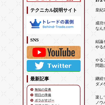
皇紀2
テクニカル説明サイト
成功
なん
SNS
結論
やる
やる
問題
継続
最新記事
ダメ
無知の蛮勇
明日の準備
楽し
ボラがすげー
ノウ