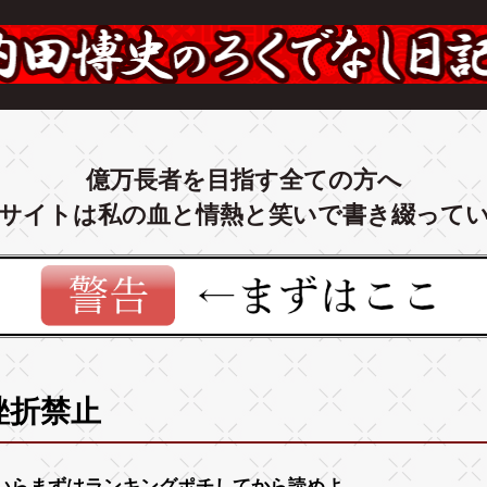
億万長者を目指す全ての方へ
サイトは私の血と情熱と笑いで書き綴って
挫折禁止
いらまずは
ランキング
ポチしてから読めよ。