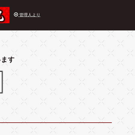
管理人より
います