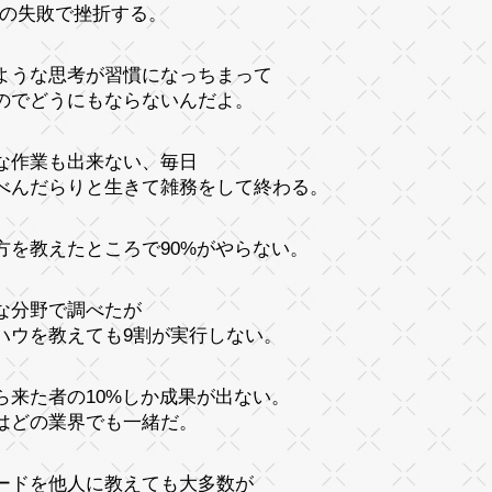
3回の失敗で挫折する。
ような思考が習慣になっちまって
のでどうにもならないんだよ。
な作業も出来ない、毎日
べんだらりと生きて雑務をして終わる。
方を教えたところで90%がやらない。
な分野で調べたが
ハウを教えても9割が実行しない。
ら来た者の10%しか成果が出ない。
はどの業界でも一緒だ。
ードを他人に教えても大多数が