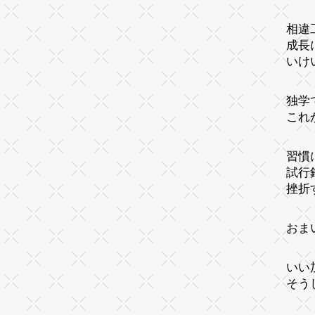
相違
成長
いけ
独学
これ
習慣
試行
挫折
おま
いい
そう