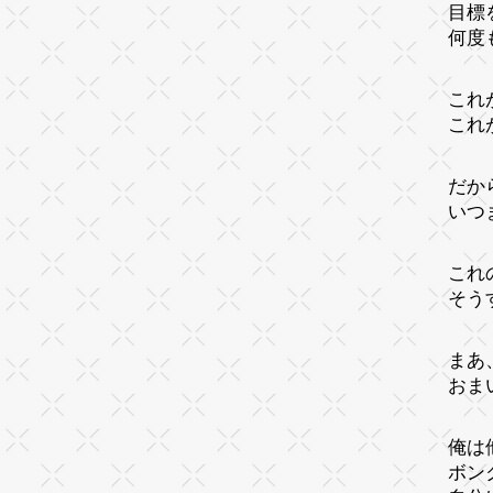
目標
何度
これ
これ
だか
いつ
これ
そう
まあ
おま
俺は
ボン