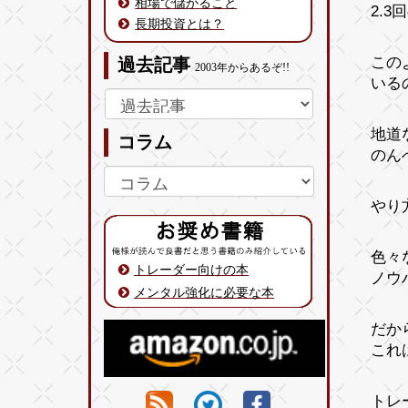
相場で儲かること
2.
長期投資とは？
この
過去記事
2003年からあるぞ!!
いる
地道
コラム
のん
やり
色々
トレーダー向けの本
ノウ
メンタル強化に必要な本
だか
これ
トレ