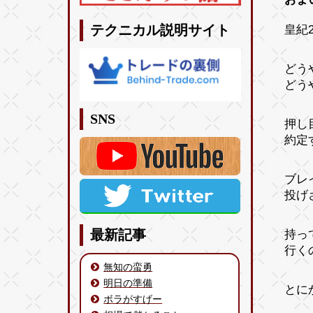
皇紀2
テクニカル説明サイト
どう
どう
SNS
押し
約定
ブレ
投げ
持っ
最新記事
行く
無知の蛮勇
明日の準備
とに
ボラがすげー