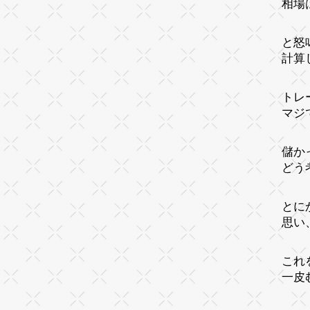
相場
と怒
計算
トレ
マジ
儲か
どう
とに
思い
これ
一皮