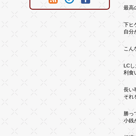
最高
下ヒ
自分
こん
LC
利食
長い
それ
勝っ
小銭