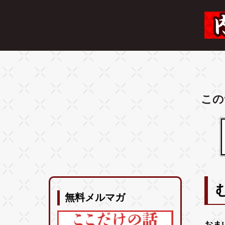
この
無料メルマガ
おま