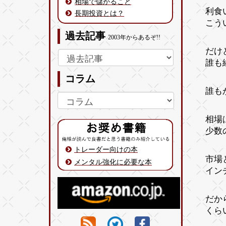
相場で儲かること
利食
長期投資とは？
こう
過去記事
2003年からあるぞ!!
だけ
誰も
コラム
誰も
相場
少数
トレーダー向けの本
市場
メンタル強化に必要な本
イン
だか
くら