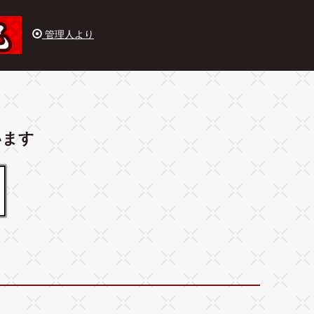
管理人より
います