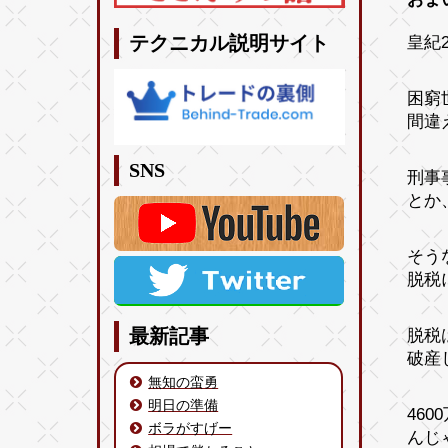
皇紀2
テクニカル説明サイト
困窮
間違
SNS
刑事
とか
そう
脱税
脱税
最新記事
破産
無知の蛮勇
明日の準備
46
ボラがすげー
んじ