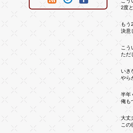
こう
2度
もう
決意
こう
ただ
いき
やら
半年
俺も
大丈夫
この