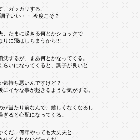
て、ガッカリする。
2年調子いい・・ 今度こそ？
夫、たまに起きる何とかショックで
なりに飛ばしちまうから!!!
消沈するが、まあ何とかなってくる。
くらいになってくると、調子が良いと
か気持ち悪いんですけど？
後にイヤな事が起きるような気がする。
のが当たり前なんで、嬉しくなくなるし
過ぎると心配になってくる。
かくだ、何年やっても大丈夫と
させてくれないゲームだ。