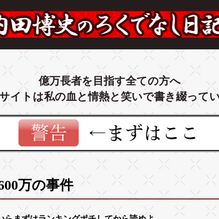
億万長者を目指す全ての方へ
サイトは私の血と情熱と笑いで書き綴って
4600万の事件
いらまずは
ランキング
ポチしてから読めよ。