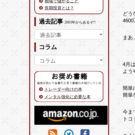
相場で儲かること
長期投資とは？
どう
46
過去記事
2003年からあるぞ!!
まあ
コラム
4月
よう
簡単
トレーダー向けの本
簡単
メンタル強化に必要な本
今ま
トコ