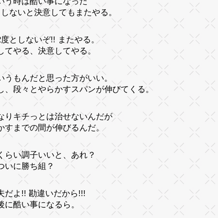
いう時は酷い事になった
としないと決意してもまたやる。
2度としないぞ!! またやる。
してやる、決意してやる。
いうもんだと思った方がいい。
し、段々とやらかすスパンが伸びてくる。
なりキチっとは治せないんだが
かすまでの間が伸びるんだ。
くらい調子いいと、あれ？
ついに勝ち組？
だよ!! 勘違いだから!!!
後に酷い事になるら。