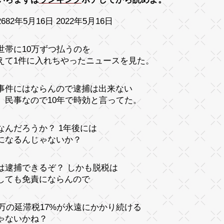
682年5月16日 2022年5月16日
世帯に10万ずつ払うのを
えて1件に入れちやったニュースを見た。
事件にはならんので逮捕は出来ない
、民事なので10年で時効と言ってた。
なんだろうか？ 1年後には
になるんじゃないか？
は逮捕できるぞ？ しかも脱税は
しても免責にならんので
00万の延滞税17%が永遠にかかり続ける
ゃないかね？