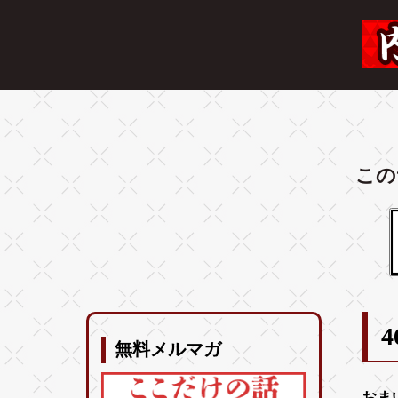
この
無料メルマガ
おま