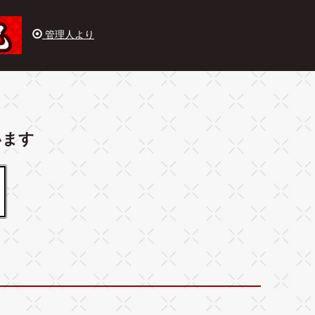
管理人より
います