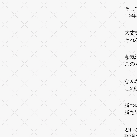
そし
1.
大丈
それ
意気
この
なん
この
勝つ
勝ち
とに
確信