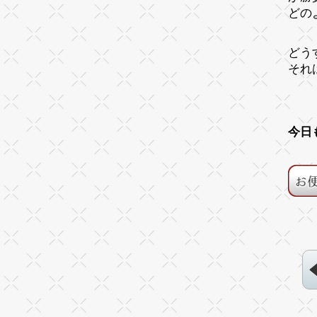
どの
どう
それ
今日