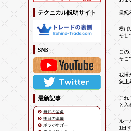
皇紀2
テクニカル説明サイト
横ば
そし
SNS
この
そこ
我慢
急上
これ
最新記事
と入
無知の蛮勇
明日の準備
ルー
ボラがすげー
1日