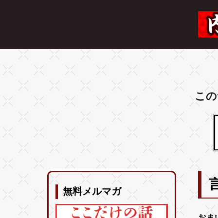
この
無料メルマガ
おま