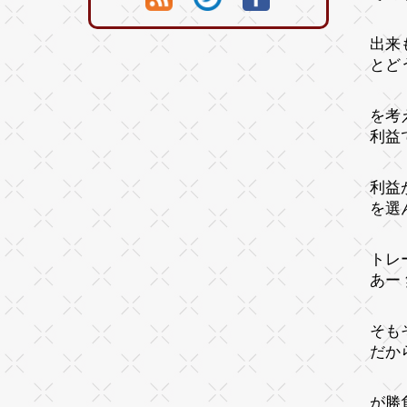
出来
とど
を考
利益
利益
を選
トレ
あー
そも
だか
が勝