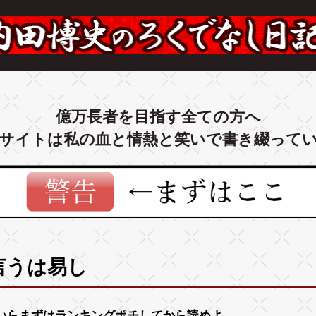
億万長者を目指す全ての方へ
サイトは私の血と情熱と笑いで書き綴って
言うは易し
いらまずは
ランキング
ポチしてから読めよ。