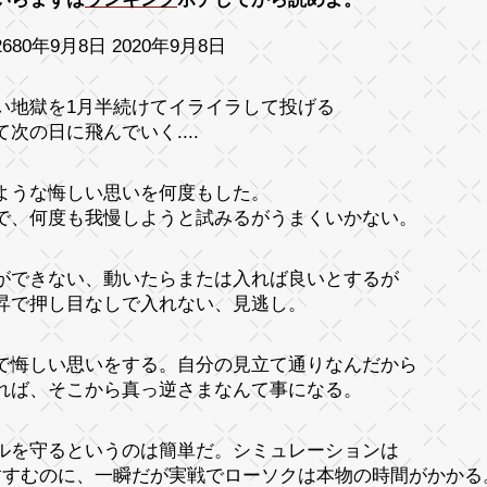
680年9月8日 2020年9月8日
い地獄を1月半続けてイライラして投げる
て次の日に飛んでいく....
ような悔しい思いを何度もした。
で、何度も我慢しようと試みるがうまくいかない。
ができない、動いたらまたは入れば良いとするが
昇で押し目なしで入れない、見逃し。
で悔しい思いをする。自分の見立て通りなんだから
れば、そこから真っ逆さまなんて事になる。
ルを守るというのは簡単だ。シミュレーションは
すすむのに、一瞬だが実戦でローソクは本物の時間がかかる