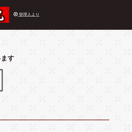
管理人より
います