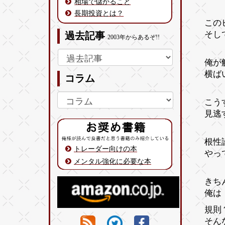
相場で儲かること
長期投資とは？
この
そし
過去記事
2003年からあるぞ!!
俺が
横ば
コラム
こう
見逃
根性
トレーダー向けの本
やっ
メンタル強化に必要な本
きち
俺は
規則
そん